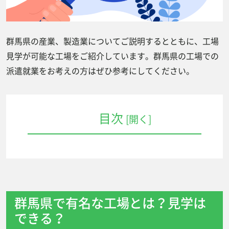
群馬県の産業、製造業についてご説明するとともに、工場
見学が可能な工場をご紹介しています。群馬県の工場での
派遣就業をお考えの方はぜひ参考にしてください。
目次
[開く]
群馬県で有名な工場とは？見学はできる？
ガトーフェスタ ハラダ 本社工場
SUBARU 群馬製作所 矢島工場（スバル
群馬県で有名な工場とは？見学は
ビジターセンター）
できる？
大塚製薬 高崎工場