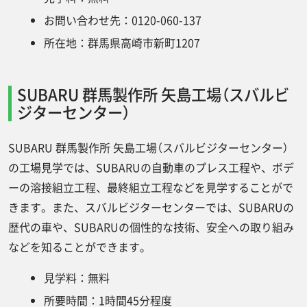
が良い
お問い合わせ先：0120-060-137
メリット③群馬県は温泉が多い
所在地：群馬県高崎市新町1207
メリット④群馬県は災害リスクが低い
SUBARU 群馬製作所 矢島工場（スバルビ
デメリット①群馬県は車がないと不便
ジターセンター）
デメリット②群馬県は夏が暑い
群馬県の工場の年収・月収とは？
SUBARU 群馬製作所 矢島工場（スバルビジターセンター）
の工場見学では、SUBARUの自動車のプレス工程や、ボデ
群馬県の工場で働くならジョブ派遣にお任せ
ーの溶接組立工程、最終組立工程などを見学することがで
ください！
きます。また、スバルビジターセンターでは、SUBARUの
まとめ
歴代の車や、SUBARUの個性的な技術、安全への取り組み
などを知ることができます。
見学料：無料
所要時間：1時間45分程度