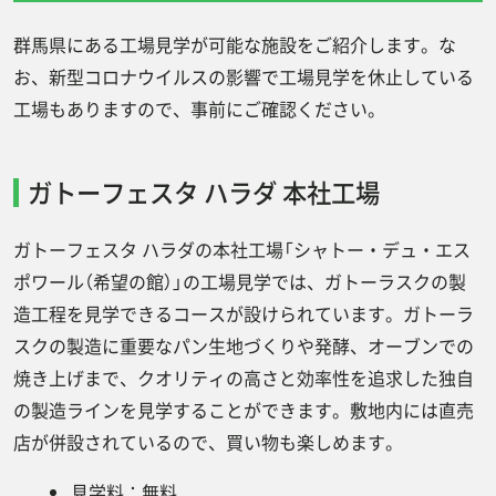
味の素冷凍食品 関東工場
群馬県にある工場見学が可能な施設をご紹介します。な
アサヒ飲料 群馬工場（「カルピス」みら
お、新型コロナウイルスの影響で工場見学を休止している
いのミュージアム）
工場もありますので、事前にご確認ください。
群馬県に工場が多いのはなぜ？
群馬県の製造業の実績
ガトーフェスタ ハラダ 本社工場
群馬県の工場で働きたい！主な仕事内容と
ガトーフェスタ ハラダの本社工場「シャトー・デュ・エス
は？
ポワール（希望の館）」の工場見学では、ガトーラスクの製
加工
造工程を見学できるコースが設けられています。ガトーラ
組付け・組立
スクの製造に重要なパン生地づくりや発酵、オーブンでの
ピッキング
焼き上げまで、クオリティの高さと効率性を追求した独自
の製造ラインを見学することができます。敷地内には直売
群馬県の工場で働くメリット・デメリット
店が併設されているので、買い物も楽しめます。
メリット①群馬県は物価が安い
メリット②群馬県は都心へのアクセス
見学料：無料