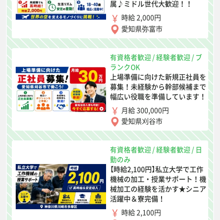
属♪ミドル世代大歓迎！！
時給 2,000円
愛知県弥富市
有資格者歓迎
/
経験者歓迎
/
ブ
ランクOK
上場準備に向けた新規正社員を
募集！未経験から幹部候補まで
幅広い役職を準備しています！
月給 300,000円
愛知県刈谷市
有資格者歓迎
/
経験者歓迎
/
日
勤のみ
【時給2,100円】私立大学で工作
機械の加工・授業サポート！機
械加工の経験を活かす★シニア
活躍中＆寮完備！
時給 2,100円