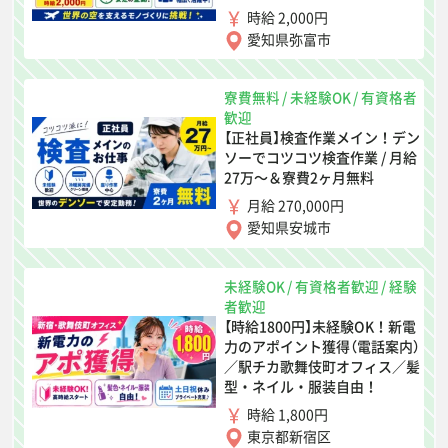
時給 2,000円
愛知県弥富市
寮費無料
/
未経験OK
/
有資格者
歓迎
【正社員】検査作業メイン！デン
ソーでコツコツ検査作業 / 月給
27万〜＆寮費2ヶ月無料
月給 270,000円
愛知県安城市
未経験OK
/
有資格者歓迎
/
経験
者歓迎
【時給1800円】未経験OK！新電
力のアポイント獲得（電話案内）
／駅チカ歌舞伎町オフィス／髪
型・ネイル・服装自由！
時給 1,800円
東京都新宿区