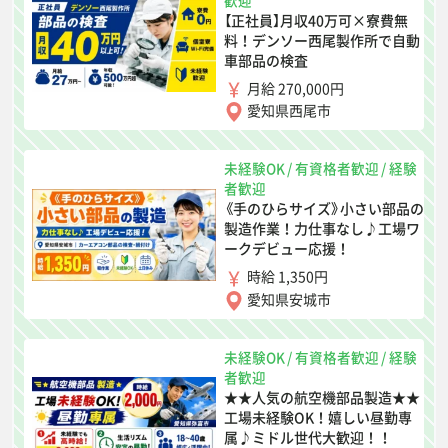
歓迎
【正社員】月収40万可×寮費無
料！デンソー西尾製作所で自動
車部品の検査
月給 270,000円
愛知県西尾市
未経験OK
/
有資格者歓迎
/
経験
者歓迎
《手のひらサイズ》小さい部品の
製造作業！力仕事なし♪工場ワ
ークデビュー応援！
時給 1,350円
愛知県安城市
未経験OK
/
有資格者歓迎
/
経験
者歓迎
★★人気の航空機部品製造★★
工場未経験OK！嬉しい昼勤専
属♪ミドル世代大歓迎！！