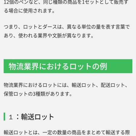
12個のペンなど、同じ種類の商品を1セットとして販売す
る場合に使用されます。
ロット生産とその他の生産方式の違いは？
１：連続生産
つまり、ロットとダースは、異なる単位の量を表す言葉で
２：バッチ生産
あり、使われる業界や文脈が異なります。
３：ライン生産方式
４：個別生産方式とは
物流業界におけるロットの例
工場・製造業のお仕事なら”ジョブ派遣”
日輪なら特典イッパイ&安心のサポート
物流業界におけるロットには、輸送ロット、配送ロット、
体制！
保管ロットの3種類があります。
まとめ
１：輸送ロット
輸送ロットとは、一定の数量の商品をまとめて輸送する際