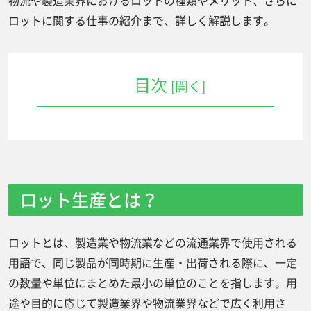
物流や製造業界におけるロットの種類やメリット、さらに
ロットに関する仕事の紹介まで、詳しく解説します。
目次
[開く]
ロット生産とは？
ロットとダースの違いは？
物流業界におけるロットの例
ロット生産とは？
１：輸送ロット
２：配送ロット
ロットとは、製造業や物流業などの流通業界で使用される
３：保管ロット
用語で、同じ製品が同時期に生産・出荷される際に、一定
製造業界におけるロットの例
の数量や単位にまとめた最小の単位のことを指します。用
１：製造ロット
途や目的に応じて製造業界や物流業界などで広く利用さ