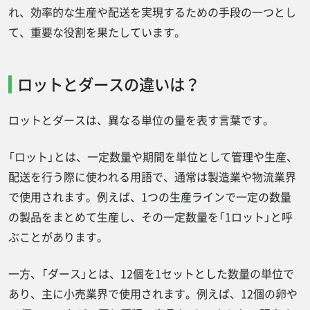
れ、効率的な生産や配送を実現するための手段の一つとし
２：購入ロット
て、重要な役割を果たしています。
３：最小ロット
４：ロット管理
ロットとダースの違いは？
アパレル業界におけるロット
ロット管理・ロット生産のメリットとは？
ロットとダースは、異なる単位の量を表す言葉です。
不良品の特定が容易
「ロット」とは、一定数量や期間を単位として管理や生産、
最低生産個数を決めることでコスト削
配送を行う際に使われる用語で、通常は製造業や物流業界
減が可能
で使用されます。例えば、1つの生産ラインで一定の数量
在庫の最適化ができる
の製品をまとめて生産し、その一定数量を「1ロット」と呼
ぶことがあります。
コスト削減が可能
生産・物流のスケジュール管理が容易
一方、「ダース」とは、12個を1セットとした数量の単位で
ロット管理・ロット生産にデメリットはあ
あり、主に小売業界で使用されます。例えば、12個の卵や
る？