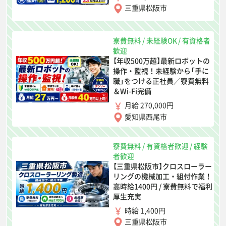
三重県松阪市
寮費無料
/
未経験OK
/
有資格者
歓迎
【年収500万超】最新ロボットの
操作・監視！未経験から「手に
職」をつける正社員／寮費無料
＆Wi-Fi完備
月給 270,000円
愛知県西尾市
寮費無料
/
有資格者歓迎
/
経験
者歓迎
【三重県松阪市】クロスローラー
リングの機械加工・組付作業！
高時給1400円 / 寮費無料で福利
厚生充実
時給 1,400円
三重県松阪市