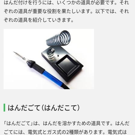
はんだ付けを行うには、いくつかの道具が必要です。それ
はんだ付けのコツは？
ぞれの道具が重要な役割を果たしいます。以下では、それ
温度の適切な調整
ぞれの道具を紹介していきます。
部品と配線の清掃
適量のはんだの使用
安定した作業環境
正確な作業姿勢と手の位置
熱すぎる部品の保護
はんだ付け中によくあるミスとは？
ヤニ付け（やにつけ）
目玉はんだ
はんだごて（はんだこて）
いもはんだ
「はんだごて」は、はんだを溶かすための道具です。はんだ
適量のはんだの使用
ごてには、電気式とガス式の2種類があります。電気式は