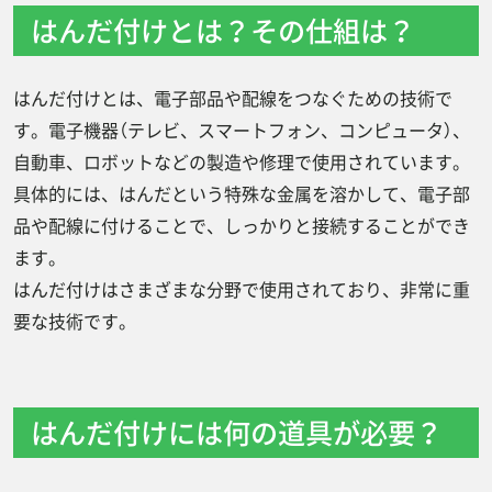
はんだ付けとは？その仕組は？
はんだ
こて台（こてだい）
はんだ付けとは、電子部品や配線をつなぐための技術で
こて先クリーナー
す。電子機器（テレビ、スマートフォン、コンピュータ）、
はんだ付けの正しい手順は？
自動車、ロボットなどの製造や修理で使用されています。
具体的には、はんだという特殊な金属を溶かして、電子部
1.はんだごての準備
品や配線に付けることで、しっかりと接続することができ
2.部品と配線の準備
ます。
3.接合部をあたためる
はんだ付けはさまざまな分野で使用されており、非常に重
4.はんだを送る
要な技術です。
5.はんだを離す
6.はんだこてを離す
はんだ付けには何の道具が必要？
7.冷却と固定
8.清掃と仕上げ