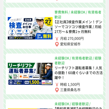
寮費無料
/
未経験OK
/
有資格者
歓迎
【正社員】検査作業メイン！デン
ソーでコツコツ検査作業 / 月給
27万〜＆寮費2ヶ月無料
月給 270,000円
愛知県安城市
未経験OK
/
有資格者歓迎
/
経験
者歓迎
リーチリフト運転者募集！人気
の昼勤！60歳ぐらいまでの方活
躍中！
時給 1,500円
三重県桑名市
未経験OK
/
経験者歓迎
/
【愛知県東浦町】未経験歓迎のカ