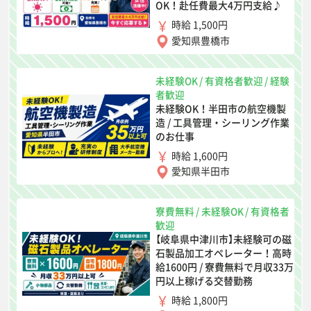
OK！赴任費最大4万円支給♪
時給 1,500円
愛知県豊橋市
未経験OK
/
有資格者歓迎
/
経験
者歓迎
未経験OK！半田市の航空機製
造 / 工具管理・シーリング作業
のお仕事
時給 1,600円
愛知県半田市
寮費無料
/
未経験OK
/
有資格者
歓迎
【岐阜県中津川市】未経験可の磁
石製品加工オペレーター！高時
給1600円 / 寮費無料で月収33万
円以上稼げる交替勤務
時給 1,800円