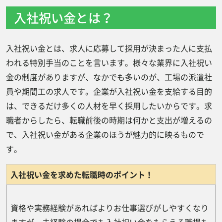
入社祝い金をもらえる仕組み
入社祝い金とは？
入社祝い金はすぐもらえる？受け取り時期に
ついて
入社祝い金とは、求人に応募して採用が決まった人に支払
入社祝い金をもらえる条件
われる特別手当のことを言います。様々な業界に入社祝い
入社祝い金の相場はいくら？
金の制度がありますが、なかでも多いのが、工場の派遣社
入社祝い金が高い企業
員や期間工の求人です。企業が入社祝い金を支給する目的
は、できるだけ多くの人材を早く採用したいからです。求
入社祝い金は減少傾向？
職者からしたら、転職前後の時期は何かと支出が増えるの
入社祝い金を受け取る際の注意点
で、入社祝い金がある企業のほうが魅力的に映るもので
入社祝い金は課税対象になる？
す。
入社祝い金をもらってすぐ辞めると返
金を求められる？
入社祝い金を求めた転職時のポイント！
入社祝い金ばかりを重視しすぎない！
資格や実務経験があればよりお仕事選びがしやすくなり
まとめ