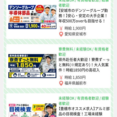
者歓迎
【安城市のデンソーグループ勤
務！】安心・安定の大手企業！
年収500万overも目指せる！
時給 1,900円
愛知県安城市
寮費無料
/
未経験OK
/
有資格者
歓迎
県外赴任者大歓迎！寮費ず～っ
と無料(※規定あり)！大人気案
件！時給1850円の高収入
時給 1,850円
福井県越前市
未経験OK
/
有資格者歓迎
/
経験
者歓迎
【豊橋市オススメ求人】アルミ部
品の目視検査！工場未経験