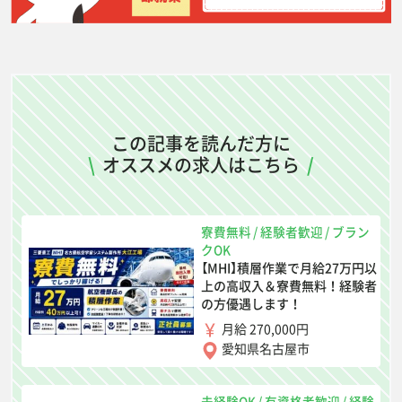
この記事を読んだ方に
\
オススメの求人はこちら
/
寮費無料
/
経験者歓迎
/
ブラン
クOK
【MHI】積層作業で月給27万円以
上の高収入＆寮費無料！経験者
の方優遇します！
月給 270,000円
愛知県名古屋市
未経験OK
/
有資格者歓迎
/
経験