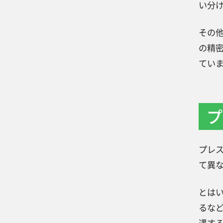
い分
その
の精
てい
プ
プレ
て異
とは
るな