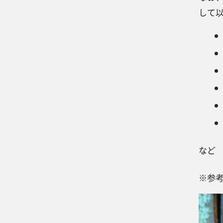
して
など
※参