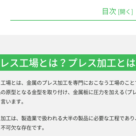
目次
[開く]
プレス工場とは？プレス加工とは？
プレス工場の仕事内容とは？
金型に材料をセットする
レス工場とは？プレス加工とは
プレス機で材料を加工する
仕上げ処理をする
ス工場とは、金属のプレス加工を専門におこなう工場のこと
プレス工場で製造されるもの
品の原型となる金型を取り付け、金属板に圧力を加える（プ
プレス工場での危険性は？注意点について
を言います。
プレス工場で働くために必要なスキル・資格とは？
ス加工は、製造業で扱われる大半の製品に必要な工程であり
プレス機械作業主任者
に不可欠な存在です。
金属プレス加工技能士