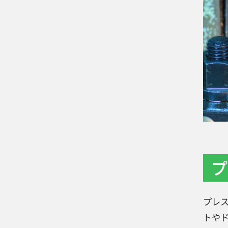
プ
プレ
トや