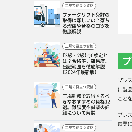
工場で役立つ資格
フォークリフト免許の
取得は難しいの？落ち
る理由や合格のコツを
徹底解説
工場で役立つ資格
【3級・2級】QC検定と
プ
は？合格率、難易度、
出題範囲を徹底解説
【2024年最新版】
プレ
工場で役立つ資格
に製
工場勤務で取得するべ
こと
きなおすすめの資格12
選。難易度や試験の詳
細について解説
プレ
造業
工場で役立つ資格