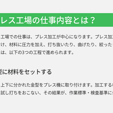
工場板金技能士
レス工場の仕事内容とは？
プレス工場の年収・月収とは？
プレス工場の派遣求人ならジョブ派遣！
ス工場での仕事は、プレス加工が中心になります。プレス加
まとめ
付け、材料に圧力を加え、打ち抜いたり、曲げたり、絞った
には、以下の3つの工程で進められます。
型に材料をセットする
、上下に分かれた金型をプレス機に取り付けます。加工する
て試し打ちをおこない、その結果が、作業標準・検査基準に
。