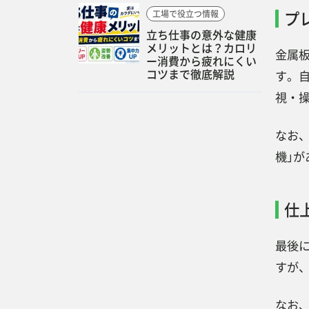
プ
工場で役立つ情報
立ち仕事の意外な健康
メリットとは？カロリ
金属
ー消費から疲れにくい
コツまで徹底解説
す。
視・
なお
機」
仕
最後
すが
なお、