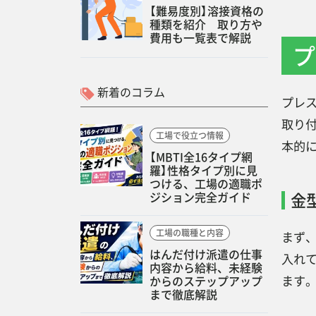
【難易度別】溶接資格の
種類を紹介 取り方や
費用も一覧表で解説
プ
新着のコラム
プレ
取り
工場で役立つ情報
本的
【MBTI全16タイプ網
羅】性格タイプ別に見
つける、工場の適職ポ
ジション完全ガイド
金
工場の職種と内容
まず
はんだ付け派遣の仕事
入れ
内容から給料、未経験
ます
からのステップアップ
まで徹底解説