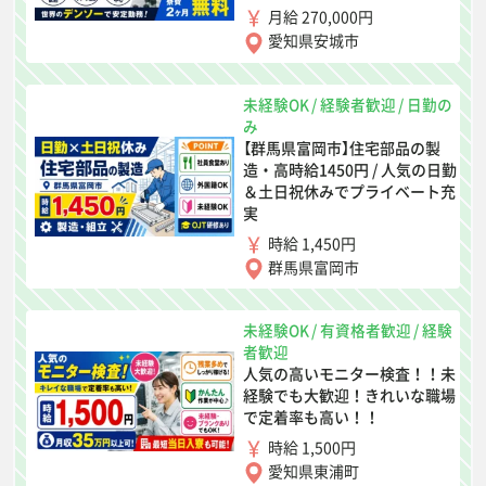
月給 270,000円
愛知県安城市
未経験OK
/
経験者歓迎
/
日勤の
み
【群馬県富岡市】住宅部品の製
造・高時給1450円 / 人気の日勤
＆土日祝休みでプライベート充
実
時給 1,450円
群馬県富岡市
未経験OK
/
有資格者歓迎
/
経験
者歓迎
人気の高いモニター検査！！未
経験でも大歓迎！きれいな職場
で定着率も高い！！
時給 1,500円
愛知県東浦町