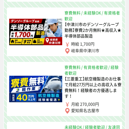
寮費無料
/
未経験OK
/
有資格者
歓迎
【中津川市のデンソーグループ
勤務】寮費2か月無料★高収入★
半導体部品製造
時給 1,700円
岐阜県中津川市
寮費無料
/
有資格者歓迎
/
経験
者歓迎
【三菱重工】航空機製造のお仕事
で月給27万円以上の高収入＆寮
費無料！経験者の方優遇しま
す！
月給 270,000円
愛知県名古屋市
未経験OK
/
経験者歓迎
/
友達同