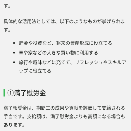
す。
契約条件の確認
工場・製造業のお仕事探しならジョブ派遣
具体的な活用法としては、以下のようなものが挙げられま
要望に応えるお仕事条件いろいろ
す。
まとめ
貯金や投資など、将来の資産形成に役立てる
車や家などの大きな買い物に利用する
旅行や趣味などに充てて、リフレッシュやスキルア
ップに役立てる
①満了慰労金
満了報奨金は、期間工の成果や貢献を評価して支給される
手当です。支給額は、満了慰労金よりも高額になる場合も
あります。