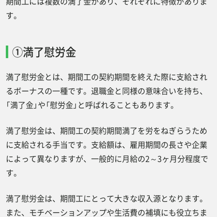
期間工には複数の満了金があり、それぞれに特徴がありま
支給条件
す。
支給時期
期間工がもらえる満了金の金額相場はどれく
①満了慰労金
らい？
期間工が支給される満了金以外の手当
満了慰労金とは、期間工の契約期間を終えた際に支給され
交通費支給
るボーナスの一種です。退職金と同様の意味合いを持ち、
「満了金」や「慰労金」と呼ばれることもあります。
赴任手当
食家族手当
満了慰労金は、期間工の契約期間満了を労をねぎらうため
残業手当
に支給される手当です。支給額は、雇用期間の長さや企業
によって異なりますが、一般的に月給の2～3ヶ月分程度で
休日出勤手当
す。
食事補助手当
期間工の満了金についての注意点
満了慰労金は、期間工にとって大きな収入源となります。
税金の控除を理解する
また、モチベーションアップや生活費の補填にも役立ちま