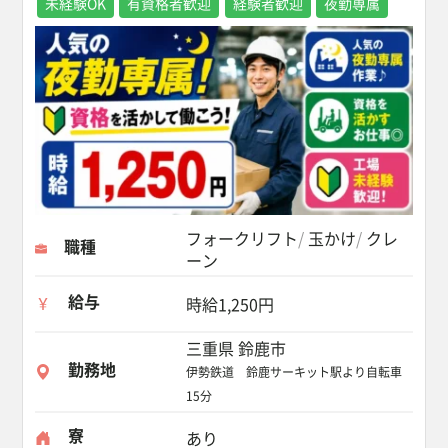
未経験OK
有資格者歓迎
経験者歓迎
夜勤専属
フォークリフト
玉かけ
クレ
職種
ーン
給与
時給1,250円
三重県 鈴鹿市
勤務地
伊勢鉄道 鈴鹿サーキット駅より自転車
15分
寮
あり