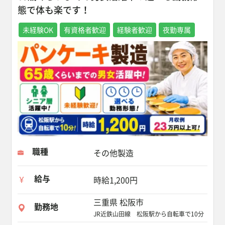
態で体も楽です！
未経験OK
有資格者歓迎
経験者歓迎
夜勤専属
職種
その他製造
給与
時給1,200円
三重県 松阪市
勤務地
JR近鉄山田線 松阪駅から自転車で10分