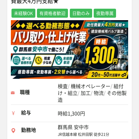
費最大4万円支給★
未経験OK
有資格者歓迎
日勤のみ
夜勤専属
検査
機械オペレーター
組付
職種
け・組立
加工
物流
その他製
造
給与
時給1,300円
群馬県 安中市
勤務地
JR信越本線 松井田駅 徒歩21分