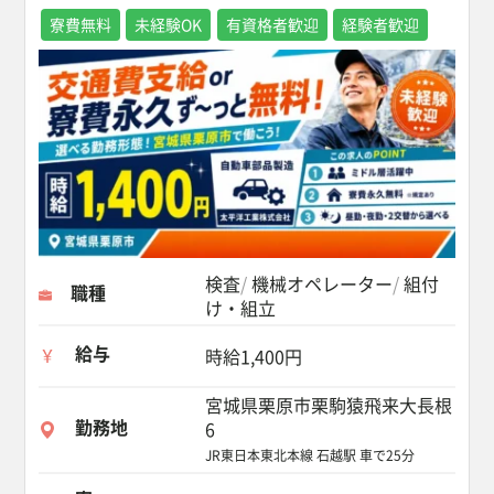
寮費無料
未経験OK
有資格者歓迎
経験者歓迎
検査
機械オペレーター
組付
職種
け・組立
給与
時給1,400円
宮城県栗原市栗駒猿飛来大長根
勤務地
6
JR東日本東北本線 石越駅 車で25分