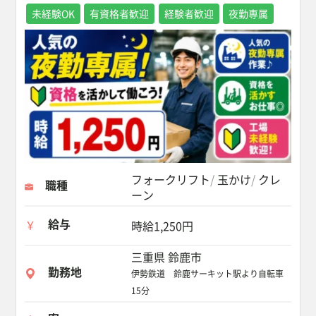
未経験OK
有資格者歓迎
経験者歓迎
夜勤専属
フォークリフト
玉かけ
クレ
職種
ーン
給与
時給1,250円
三重県 鈴鹿市
勤務地
伊勢鉄道 鈴鹿サーキット駅より自転車
15分