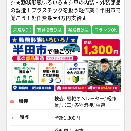
☆★勤務形態いろいろ★☆車の内装・外装部品
の製造！プラスチックを扱う軽作業！半田市で
働こう！赴任費最大4万円支給★
未経験OK
有資格者歓迎
経験者歓迎
ブランクOK
検査
機械オペレーター
軽作
職種
業
加工
各種溶接
梱包
給与
時給1,300円
愛知県 半田市