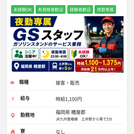
未経験OK
有資格者歓迎
経験者歓迎
夜勤専属
職種
接客・販売
給与
時給1,100円
福岡県 糟屋郡
勤務地
JR九州香椎線 土井駅から車で5分
寮
なし