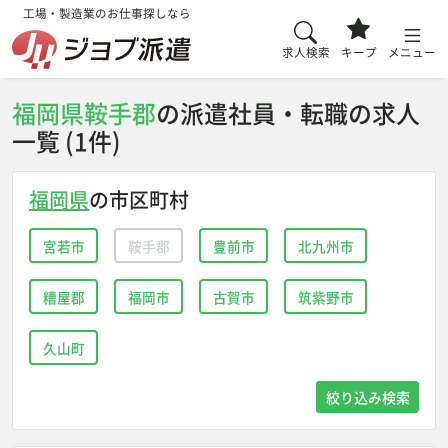
工場・製造業のお仕事探しなら
求人検索
キープ
メニュー
福岡県鞍手郡
の派遣社員・転職の求人
一覧 (1件)
福岡県
の市区町村
宮若市
鞍手郡
豊前市
北九州市
糟屋郡
福岡市
古賀市
筑紫野市
久山町
絞り込み検索