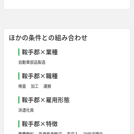
ほかの条件との組み合わせ
鞍手郡×業種
自動車部品製造
鞍手郡×職種
検査
加工
運搬
鞍手郡×雇用形態
派遣社員
鞍手郡×特徴
寮費無料
有資格者歓迎
高収入
30代活躍中