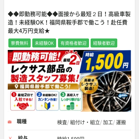
◆◆即勤務可能◆◆面接から最短２日！高級車製
造！未経験OK！福岡県鞍手郡で働こう！赴任費
最大4万円支給★
寮費無料
未経験OK
有資格者歓迎
経験者歓迎
職種
検査
組付け・組立
加工
運搬
給与
時給1,500円