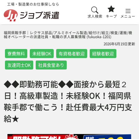
工場・製造業のお仕事探しなら
求人検索
キープ
メニュー
福岡県鞍手郡｜レクサス部品/アルミホイール製造/組付け/組立/検査/運搬/機
械オペレーターの派遣社員・転職の求人募集情報 (fukuoka-1201)
2026年6月19日更新
寮費無料
未経験OK
有資格者歓迎
経験者歓迎
友達同士OK
社員食堂あり
◆◆即勤務可能◆◆面接から最短２
日！高級車製造！未経験OK！福岡県
鞍手郡で働こう！赴任費最大4万円支
給★