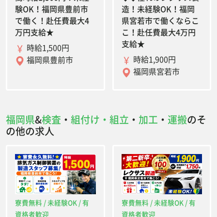
験OK！福岡県豊前市
造！未経験OK！福岡
で働く！赴任費最大4
県宮若市で働くならこ
万円支給★
こ！赴任費最大4万円
支給★
時給1,500円
時給1,900円
福岡県豊前市
福岡県宮若市
福岡県
&
検査
・
組付け・組立
・
加工
・
運搬
のそ
の他の求人
寮費無料 / 未経験OK / 有
寮費無料 / 未経験OK / 有
資格者歓迎
資格者歓迎