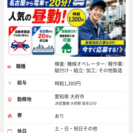
検査
機械オペレーター
軽作業
職種
組付け・組立
加工
その他製造
給与
時給1,300円
愛知県 大府市
勤務地
JR武豊線 大府駅 徒歩25分
寮
あり
土・日・祝日その他
休日