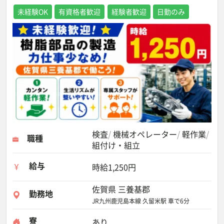
未経験OK
有資格者歓迎
経験者歓迎
日勤のみ
検査
機械オペレーター
軽作業
職種
組付け・組立
給与
時給1,250円
佐賀県 三養基郡
勤務地
JR九州鹿児島本線 久留米駅 車で6分
寮
あり