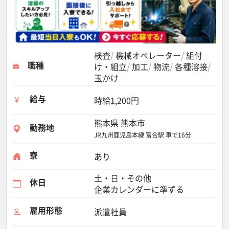
検査
機械オペレーター
組付
職種
け・組立
加工
物流
各種溶接
玉かけ
給与
時給1,200円
熊本県 熊本市
勤務地
JR九州鹿児島本線 富合駅 車で16分
寮
あり
土・日・その他
休日
企業カレンダーに準ずる
雇用形態
派遣社員