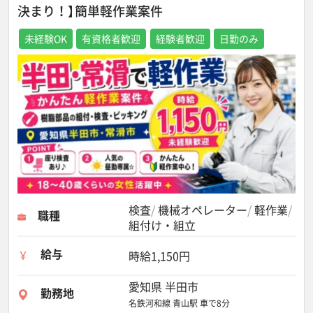
決まり！】簡単軽作業案件
未経験OK
有資格者歓迎
経験者歓迎
日勤のみ
検査
機械オペレーター
軽作業
職種
組付け・組立
給与
時給1,150円
愛知県 半田市
勤務地
名鉄河和線 青山駅 車で8分