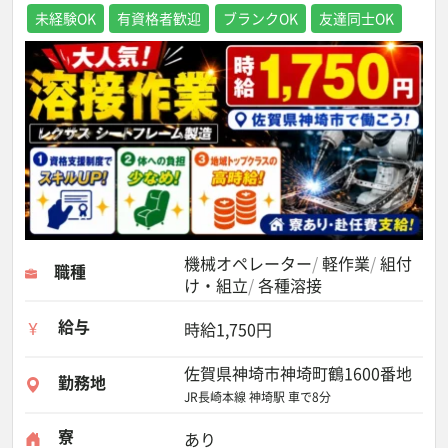
未経験OK
有資格者歓迎
ブランクOK
友達同士OK
機械オペレーター
軽作業
組付
職種
け・組立
各種溶接
給与
時給1,750円
佐賀県神埼市神埼町鶴1600番地
勤務地
JR長崎本線 神埼駅 車で8分
寮
あり