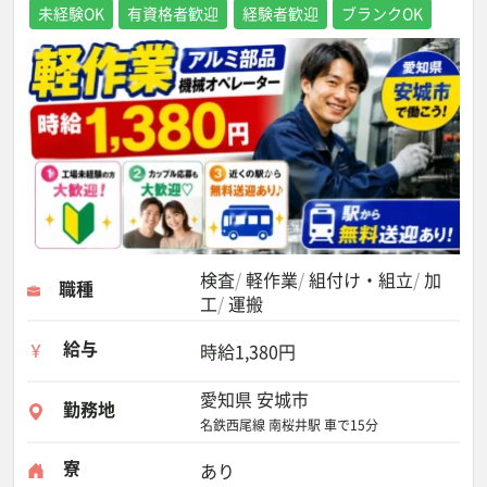
未経験OK
有資格者歓迎
経験者歓迎
ブランクOK
検査
軽作業
組付け・組立
加
職種
工
運搬
給与
時給1,380円
愛知県 安城市
勤務地
名鉄西尾線 南桜井駅 車で15分
寮
あり