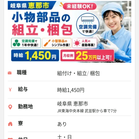
職種
組付け・組立
梱包
給与
時給1,450円
岐阜県 恵那市
勤務地
JR東海中央本線 武並駅から車で7分
寮
あり
土・日