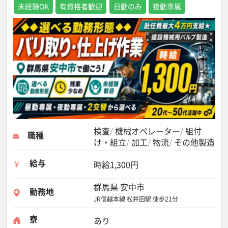
未経験OK
有資格者歓迎
日勤のみ
夜勤専属
検査
機械オペレーター
組付
職種
け・組立
加工
物流
その他製造
給与
時給1,300円
群馬県 安中市
勤務地
JR信越本線 松井田駅 徒歩21分
寮
あり