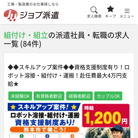
工場・製造業のお仕事探しなら
求人検索
キープ
メニュー
組付け・組立
の派遣社員・転職の求人
一覧 (84件)
◆◆スキルアップ案件◆◆資格支援制度有り！ロ
ボット溶接・組付け・運搬！赴任費最大4万円支
給★
未経験OK
有資格者歓迎
経験者歓迎
カップルOK