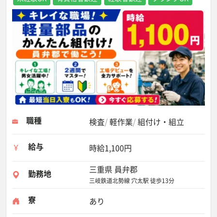
職種
検査
軽作業
組付け・組立
給与
時給1,100円
三重県 員弁郡
勤務地
三岐鉄道北勢線 穴太駅 徒歩13分
寮
あり