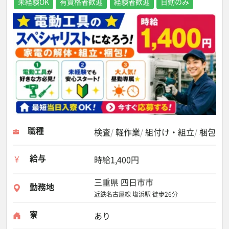
未経験OK
有資格者歓迎
経験者歓迎
日勤のみ
職種
検査
軽作業
組付け・組立
梱包
給与
時給1,400円
三重県 四日市市
勤務地
近鉄名古屋線 塩浜駅 徒歩26分
寮
あり