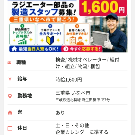
検査
機械オペレーター
組付
職種
け・組立
物流
梱包
給与
時給1,600円
三重県 いなべ市
勤務地
三岐鉄道北勢線 麻生田駅 車で7分
寮
あり
土・日・その他
休日
企業カレンダーに準ずる