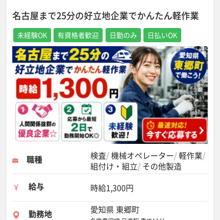
名古屋まで25分の好立地企業でかんたん軽作業
未経験OK
有資格者歓迎
日勤のみ
日払いOK
検査
機械オペレーター
軽作業
職種
組付け・組立
その他製造
給与
時給1,300円
愛知県 東郷町
勤務地