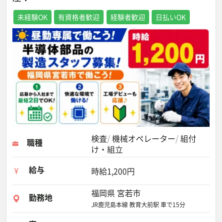
未経験OK
有資格者歓迎
経験者歓迎
日払いOK
検査
機械オペレーター
組付
職種
け・組立
給与
時給1,200円
福岡県 宮若市
勤務地
JR鹿児島本線 教育大前駅 車で15分