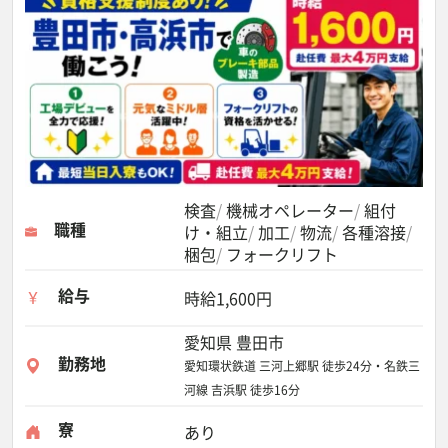
検査
機械オペレーター
組付
職種
け・組立
加工
物流
各種溶接
梱包
フォークリフト
給与
時給1,600円
愛知県 豊田市
勤務地
愛知環状鉄道 三河上郷駅 徒歩24分・名鉄三
河線 吉浜駅 徒歩16分
寮
あり