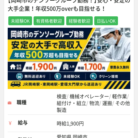
【岡崎市のデンソーグループ勤務！】安心・安定の
大手企業！年収500万overも目指せる！
未経験OK
有資格者歓迎
経験者歓迎
日払いOK
検査
機械オペレーター
軽作業
職種
組付け・組立
物流
運搬
その他
製造
給与
時給1,900円
愛知県 岡崎市