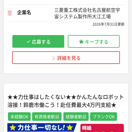
三菱重工株式会社名古屋航空宇
企業名
宙システム製作所大江工場
2026年7月31日更新
応募する
キープする
詳細を見る
★★力仕事はしたくない★★かんたんなロボット
溶接！鈴鹿市働こう！赴任費最大4万円支給★
未経験OK
有資格者歓迎
経験者歓迎
ブランクOK