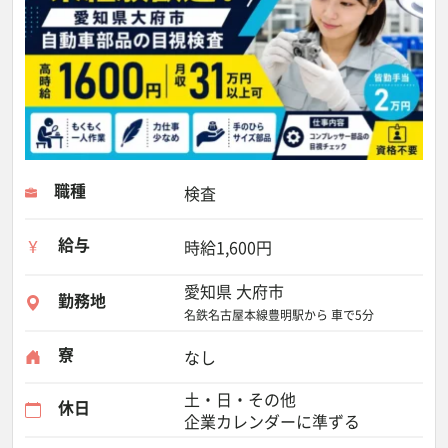
職種
検査
給与
時給1,600円
愛知県 大府市
勤務地
名鉄名古屋本線豊明駅から 車で5分
寮
なし
土・日・その他
休日
企業カレンダーに準ずる