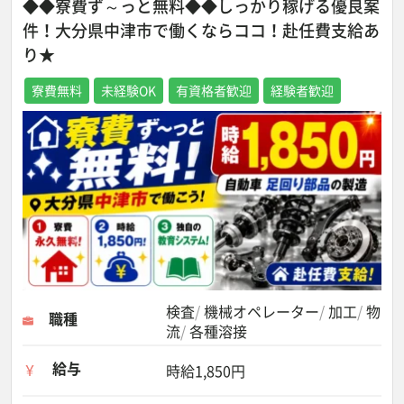
◆◆寮費ず～っと無料◆◆しっかり稼げる優良案
件！大分県中津市で働くならココ！赴任費支給あ
り★
寮費無料
未経験OK
有資格者歓迎
経験者歓迎
検査
機械オペレーター
加工
物
職種
流
各種溶接
給与
時給1,850円