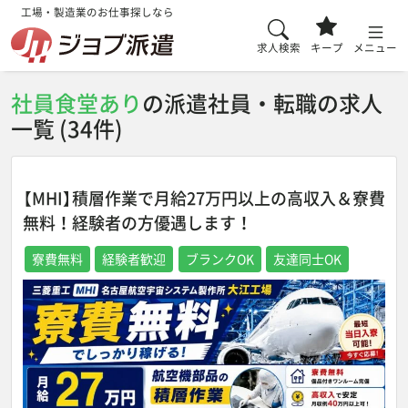
工場・製造業のお仕事探しなら
求人検索
キープ
メニュー
社員食堂あり
の派遣社員・転職の求人
一覧 (34件)
【MHI】積層作業で月給27万円以上の高収入＆寮費
無料！経験者の方優遇します！
寮費無料
経験者歓迎
ブランクOK
友達同士OK