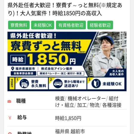
県外赴任者大歓迎！寮費ず～っと無料(※規定あ
り)！大人気案件！時給1850円の高収入
寮費無料
未経験OK
有資格者歓迎
経験者歓迎
検査
機械オペレーター
組付
職種
け・組立
加工
物流
各種溶接
給与
時給1,850円
福井県 越前市
勤務地