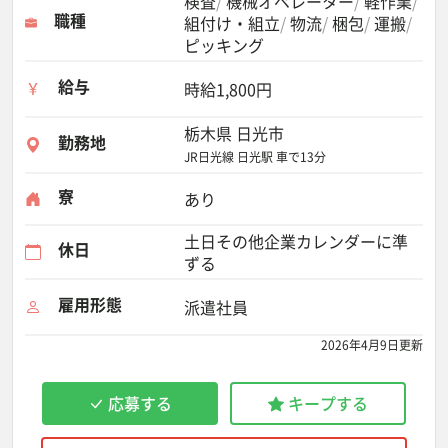
検査
機械オペレーター
軽作業
職種
組付け・組立
物流
梱包
運搬
ピッキング
給与
時給1,800円
栃木県 日光市
勤務地
JR日光線 日光駅 車で13分
寮
あり
土日その他企業カレンダーに準
休日
ずる
雇用形態
派遣社員
2026年4月9日更新
応募する
キープする