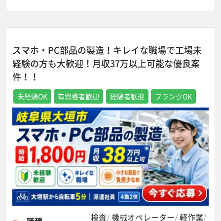
スマホ・PC部品の製造！キレイな職場で工場未
経験の方も大歓迎！月収37万以上可能な優良案
件！！
未経験OK
有資格者歓迎
経験者歓迎
ブランクOK
検査
機械オペレーター
軽作業
職種