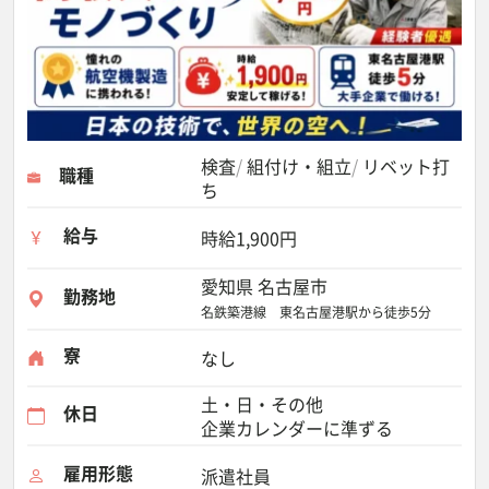
検査
組付け・組立
リベット打
職種
ち
給与
時給1,900円
愛知県 名古屋市
勤務地
名鉄築港線 東名古屋港駅から徒歩5分
寮
なし
土・日・その他
休日
企業カレンダーに準ずる
雇用形態
派遣社員