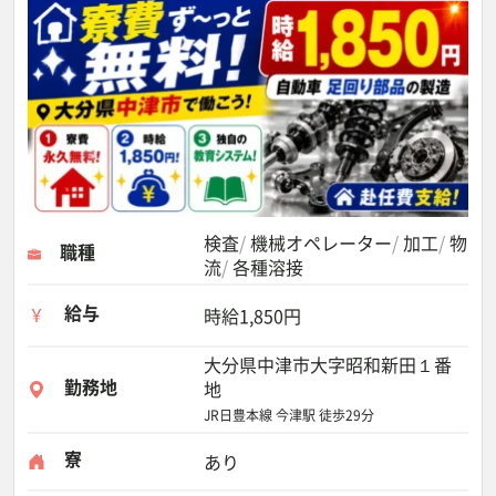
検査
機械オペレーター
加工
物
職種
流
各種溶接
給与
時給1,850円
大分県中津市大字昭和新田１番
勤務地
地
JR日豊本線 今津駅 徒歩29分
寮
あり