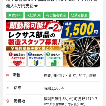
最大4万円支給★
寮費無料
未経験OK
有資格者歓迎
経験者歓迎
職種
検査
組付け・組立
加工
運搬
給与
時給1,500円
福岡県鞍手郡小竹町勝野1479-3
勤務地
JR九州筑豊本線 小竹駅 徒歩10分