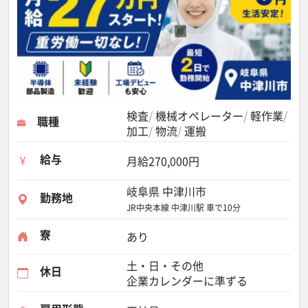
検査
機械オペレーター
軽作業
職種
加工
物流
運搬
給与
月給270,000円
岐阜県 中津川市
勤務地
JR中央本線 中津川駅 車で10分
寮
あり
土・日・その他
休日
企業カレンダーに準ずる