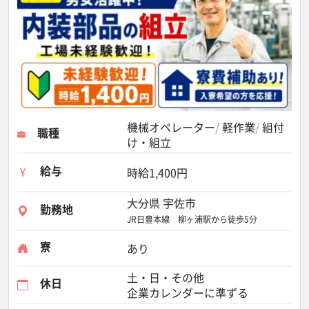
機械オペレーター
軽作業
組付
職種
け・組立
給与
時給1,400円
大分県 宇佐市
勤務地
JR日豊本線 柳ヶ浦駅から徒歩5分
寮
あり
土・日・その他
休日
企業カレンダーに準ずる