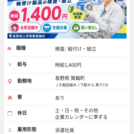
職種
検査
組付け・組立
給与
時給1,400円
長野県 箕輪町
勤務地
ＪＲ飯田線木ノ下駅から 車で7分
寮
あり
土・日・祝・その他
休日
企業カレンダーに準ずる
雇用形態
派遣社員