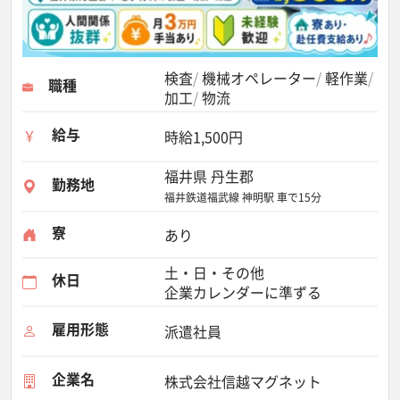
検査
機械オペレーター
軽作業
職種
加工
物流
給与
時給1,500円
福井県 丹生郡
勤務地
福井鉄道福武線 神明駅 車で15分
寮
あり
土・日・その他
休日
企業カレンダーに準ずる
雇用形態
派遣社員
企業名
株式会社信越マグネット