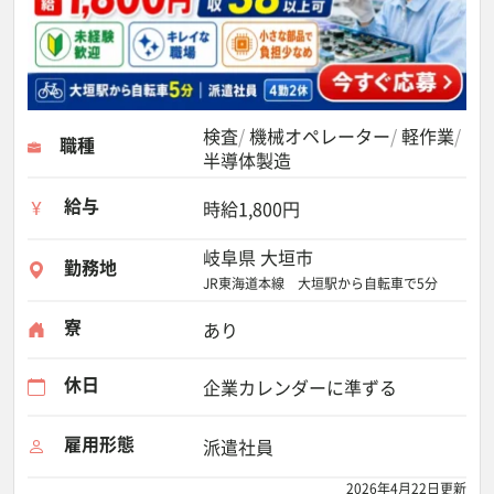
検査
機械オペレーター
軽作業
職種
半導体製造
給与
時給1,800円
岐阜県 大垣市
勤務地
JR東海道本線 大垣駅から自転車で5分
寮
あり
休日
企業カレンダーに準ずる
雇用形態
派遣社員
2026年4月22日更新