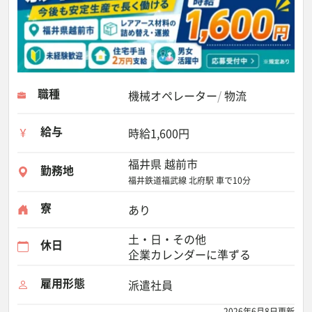
職種
機械オペレーター
物流
給与
時給1,600円
福井県 越前市
勤務地
福井鉄道福武線 北府駅 車で10分
寮
あり
土・日・その他
休日
企業カレンダーに準ずる
雇用形態
派遣社員
2026年6月8日更新