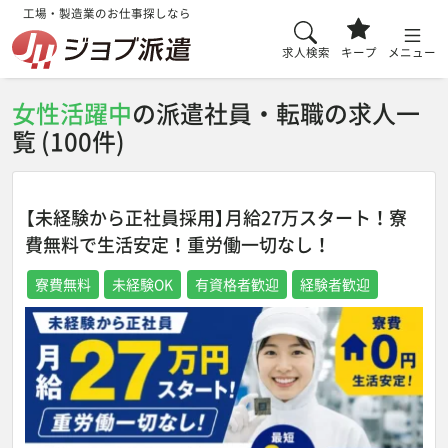
工場・製造業のお仕事探しなら
求人検索
キープ
メニュー
女性活躍中
の派遣社員・転職の求人一
覧 (100件)
【未経験から正社員採用】月給27万スタート！寮
費無料で生活安定！重労働一切なし！
寮費無料
未経験OK
有資格者歓迎
経験者歓迎