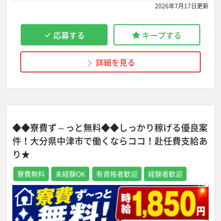
2026年7月17日更新
応募する
キープする
詳細を見る
◆◆寮費ず～っと無料◆◆しっかり稼げる優良案
件！大分県中津市で働くならココ！赴任費支給あ
り★
寮費無料
未経験OK
有資格者歓迎
経験者歓迎