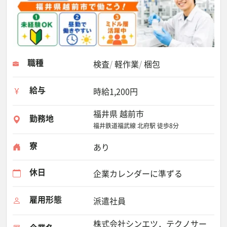
職種
検査
軽作業
梱包
給与
時給1,200円
福井県 越前市
勤務地
福井鉄道福武線 北府駅 徒歩8分
寮
あり
休日
企業カレンダーに準ずる
雇用形態
派遣社員
株式会社シンエツ．テクノサー