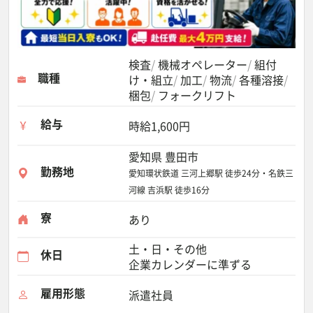
検査
機械オペレーター
組付
職種
け・組立
加工
物流
各種溶接
梱包
フォークリフト
給与
時給1,600円
愛知県 豊田市
勤務地
愛知環状鉄道 三河上郷駅 徒歩24分・名鉄三
河線 吉浜駅 徒歩16分
寮
あり
土・日・その他
休日
企業カレンダーに準ずる
雇用形態
派遣社員