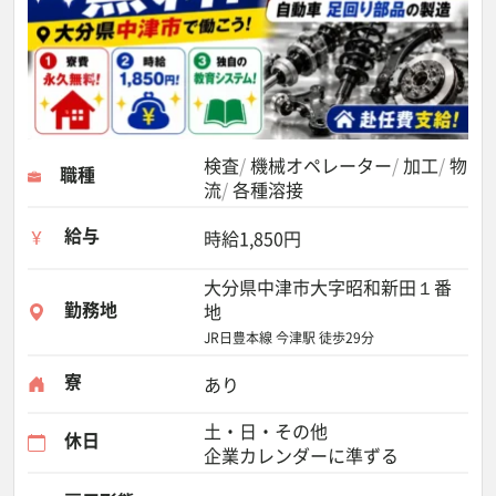
検査
機械オペレーター
加工
物
職種
流
各種溶接
給与
時給1,850円
大分県中津市大字昭和新田１番
勤務地
地
JR日豊本線 今津駅 徒歩29分
寮
あり
土・日・その他
休日
企業カレンダーに準ずる