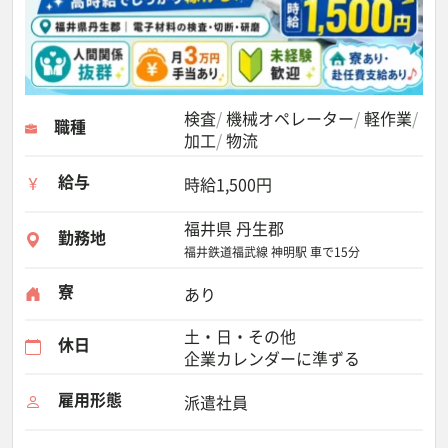
検査
機械オペレーター
軽作業
職種
加工
物流
給与
時給1,500円
福井県 丹生郡
勤務地
福井鉄道福武線 神明駅 車で15分
寮
あり
土・日・その他
休日
企業カレンダーに準ずる
雇用形態
派遣社員