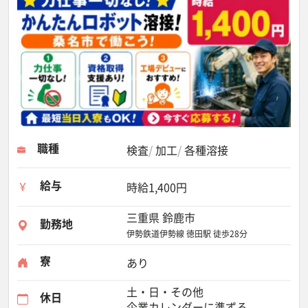
職種
検査
加工
各種溶接
給与
時給1,400円
三重県 鈴鹿市
勤務地
伊勢鉄道伊勢線 徳田駅 徒歩28分
寮
あり
土・日・その他
休日
企業カレンダーに準ずる