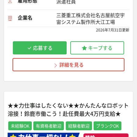
雇用形態
派遣社員
三菱重工株式会社名古屋航空宇
企業名
宙システム製作所大江工場
2026年7月31日更新
応募する
キープする
詳細を見る
★★力仕事はしたくない★★かんたんなロボット
溶接！鈴鹿市働こう！赴任費最大4万円支給★
未経験OK
有資格者歓迎
経験者歓迎
ブランクOK