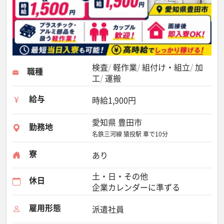
検査
軽作業
組付け・組立
加
職種
工
運搬
給与
時給1,900円
愛知県 豊田市
勤務地
名鉄三河線 猿投駅 車で10分
寮
あり
土・日・その他
休日
企業カレンダーに準ずる
雇用形態
派遣社員