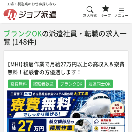
工場・製造業のお仕事探しなら
求人検索
キープ
メニュー
ブランクOK
の派遣社員・転職の求人一
覧 (148件)
【MHI】積層作業で月給27万円以上の高収入＆寮費
無料！経験者の方優遇します！
寮費無料
経験者歓迎
ブランクOK
友達同士OK