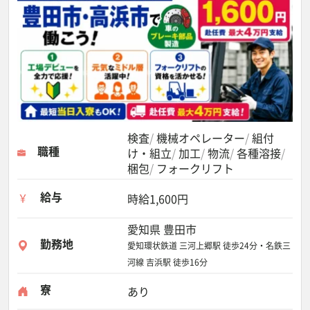
検査
機械オペレーター
組付
職種
け・組立
加工
物流
各種溶接
梱包
フォークリフト
給与
時給1,600円
愛知県 豊田市
勤務地
愛知環状鉄道 三河上郷駅 徒歩24分・名鉄三
河線 吉浜駅 徒歩16分
寮
あり