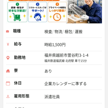
職種
検査
物流
梱包
運搬
給与
時給1,500円
福井県越前市萱谷町3-1-4
勤務地
福井鉄道福武線 北府駅 車で15分
寮
あり
休日
企業カレンダーに準ずる
雇用形態
派遣社員