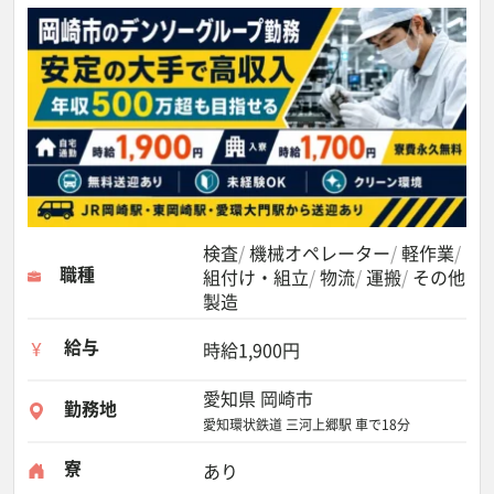
検査
機械オペレーター
軽作業
職種
組付け・組立
物流
運搬
その他
製造
給与
時給1,900円
愛知県 岡崎市
勤務地
愛知環状鉄道 三河上郷駅 車で18分
寮
あり