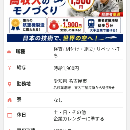
検査
組付け・組立
リベット打
職種
ち
給与
時給1,900円
愛知県 名古屋市
勤務地
名鉄築港線 東名古屋港駅から徒歩5分
寮
なし
土・日・その他
休日
企業カレンダーに準ずる