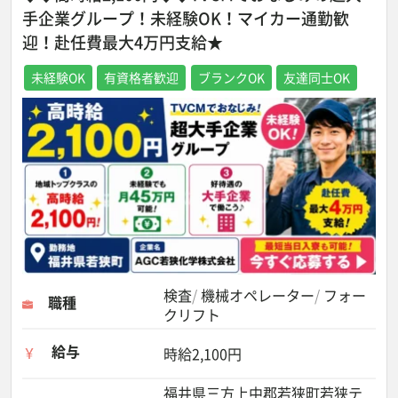
手企業グループ！未経験OK！マイカー通勤歓
迎！赴任費最大4万円支給★
未経験OK
有資格者歓迎
ブランクOK
友達同士OK
検査
機械オペレーター
フォー
職種
クリフト
給与
時給2,100円
福井県三方上中郡若狭町若狭テ