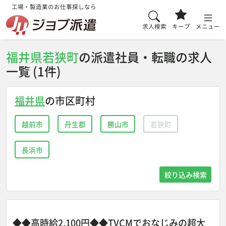
工場・製造業のお仕事探しなら
求人検索
キープ
メニュー
福井県若狭町
の派遣社員・転職の求人
一覧 (1件)
福井県
の市区町村
越前市
丹生郡
勝山市
若狭町
長浜市
絞り込み検索
◆◆高時給2,100円◆◆TVCMでおなじみの超大