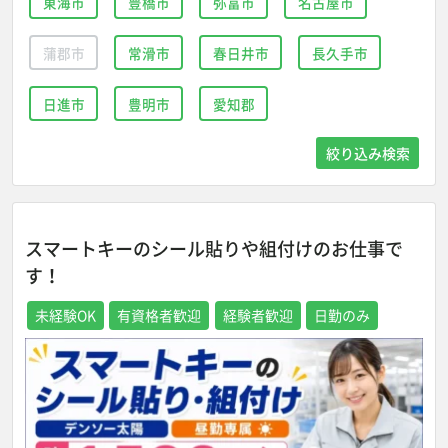
東海市
豊橋市
弥富市
名古屋市
蒲郡市
常滑市
春日井市
長久手市
日進市
豊明市
愛知郡
絞り込み検索
スマートキーのシール貼りや組付けのお仕事で
す！
未経験OK
有資格者歓迎
経験者歓迎
日勤のみ