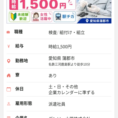
職種
検査
組付け・組立
給与
時給1,500円
愛知県 蒲郡市
勤務地
名鉄三河鹿島駅より徒歩10分
寮
あり
土・日・その他
休日
企業カレンダーに準ずる
雇用形態
派遣社員
企業名