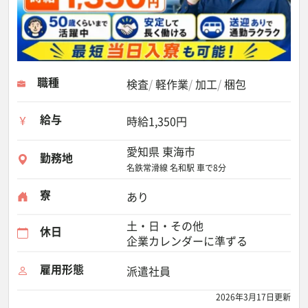
職種
検査
軽作業
加工
梱包
給与
時給1,350円
愛知県 東海市
勤務地
名鉄常滑線 名和駅 車で8分
寮
あり
土・日・その他
休日
企業カレンダーに準ずる
雇用形態
派遣社員
2026年3月17日更新