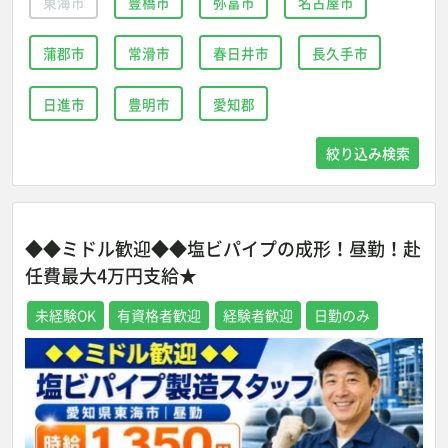
東海市
豊橋市
弥富市
名古屋市
蒲郡市
常滑市
春日井市
長久手市
日進市
豊明市
愛知郡
絞り込み検索
◆◆ミドル歓迎◆◆塩ビパイプの成形！昼勤！赴
任費最大4万円支給★
未経験OK
有資格者歓迎
経験者歓迎
日勤のみ