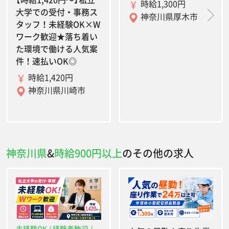
時給1,300円
大学での受付・事務ス
神奈川県厚木市
タッフ！未経験OK×W
ワーク歓迎★落ち着い
た環境で働ける人気案
件！速払いOK◎
時給1,420円
神奈川県川崎市
神奈川県
&
時給900円以上
のその他の求人
未経験OK / 経験者歓迎 /