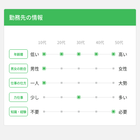
勤務先の情報
10代
20代
30代
40代
50代
低い
高い
年齢層
男性
女性
男女の割合
一人
大勢
仕事の仕方
少し
多い
力仕事
不要
必要
知識・経験