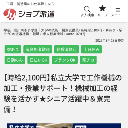
工場・製造業のお仕事探しなら
求人検索
キープ
メニュー
神奈川県川崎市多摩区｜大学の技能・授業支援員（高時給2,100円・寮あり・駅
チカ）の派遣社員・転職の求人募集情報 (kanto-26917)
2026年3月17日更新
寮あり
有資格者歓迎
経験者歓迎
土日休み
日勤のみ
日払いOK
ブランクOK
駅チカ
【時給2,100円】私立大学で工作機械の
加工・授業サポート！機械加工の経
験を活かす★シニア活躍中＆寮完
備！