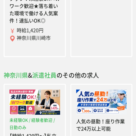
ワーク歓迎★落ち着い
た環境で働ける人気案
件！速払いOK◎
時給1,420円
神奈川県川崎市
神奈川県
&
派遣社員
のその他の求人
未経験OK / 経験者歓迎 /
人気の昼勤！座り作業
日勤のみ
で24万以上可能
【時給1,420円〜】私立