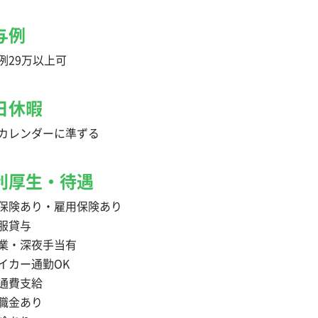
与例
例29万以上可
日休暇
カレンダーに準ずる
利厚生・待遇
保険あり・雇用保険あり
服貸与
業・深夜手当有
イカー通勤OK
通費支給
職金あり