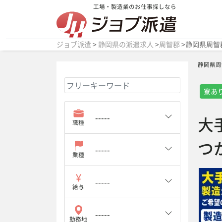
工場・製造業のお仕事探しなら
ジョブ派遣
>
静岡県の派遣求人
>
周智郡
>
静岡県周智
静岡県周
寮あ
大
職種
つ
業種
給与
勤務地