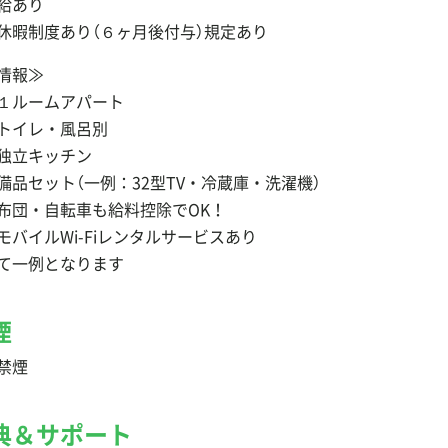
給あり
休暇制度あり（６ヶ月後付与）規定あり
情報≫
ルームアパート
イレ・風呂別
独立キッチン
品セット（一例：32型TV・冷蔵庫・洗濯機）
団・自転車も給料控除でOK！
バイルWi-Fiレンタルサービスあり
て一例となります
煙
禁煙
典＆サポート