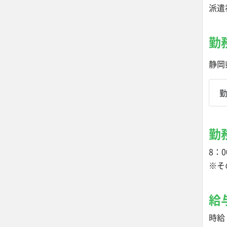
派遣
勤
静岡
勤
8：0
※そ
給
時給 