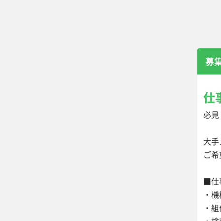
募
仕
必見
大手
ご希
■仕
・機
・組