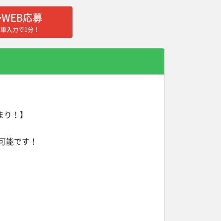
WEB応募
簡単入力で1分！
まり！】
可能です！