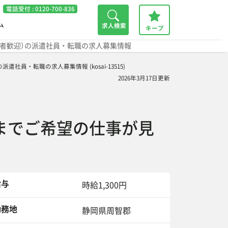
電話受付 :
0120-700-836
ム
求人検索
キープ
得者歓迎）の派遣社員・転職の求人募集情報
・転職の求人募集情報 (kosai-13515)
2026年3月17日更新
までご希望の仕事が見
給与
時給1,300円
務地
静岡県周智郡