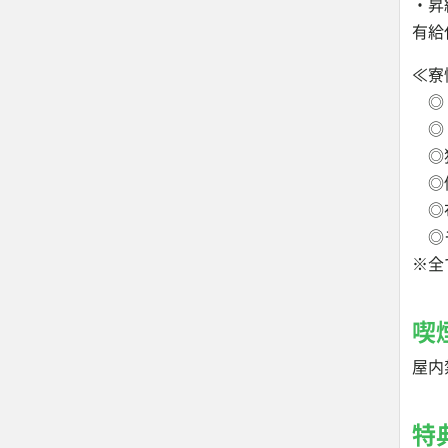
・昇
有給
≪寮
◎１
◎ト
◎
◎備
◎布
◎モ
※全
喫
屋内
特