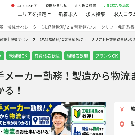
お問い合わせ
よくある質問
LINE友だち追加
Japanese
▼
エリアを指定
新着求人
求人特集
求人コラ
郡｜機械オペレーター（未経験歓迎/２交替勤務/フォークリフト免許取
智郡｜機械オペレーター（未経験歓迎/２交替勤務/フォークリフト免許取得者歓迎）の派遣社員
り
未経験OK
有資格者歓迎
経験者歓迎
ブランクOK
手メーカー勤務！製造から物流
かる！
勤