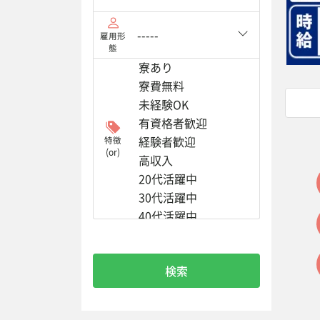
雇用形
態
特徴
(or)
検索