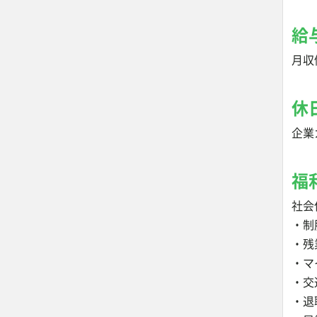
給
月収
休
企業
福
社会
・制
・残
・マ
・交
・退