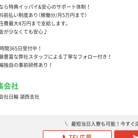
なら特典イッパイ&安心のサポート体制！
料前払い制度あり（稼働分/月5万円まで）
任費最大4万円まで支給します。
金が少なくても安心♪
4時間365日受付中！
験豊富な弊社スタッフによる丁寧なフォロー付き！
輪独自の事前研修あり！
集会社
会社日輪 湖西支社
最短当日入寮も可能！今すぐ
TEL応募