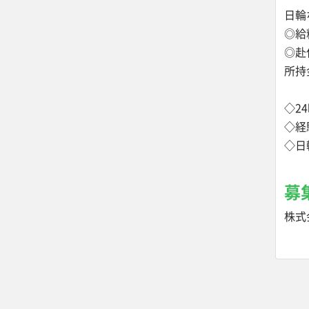
日輪
◎給
◎赴
所持
◇2
◇経
◇日
募
株式