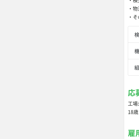
・検
・物
・そ
応
工場
18
雇