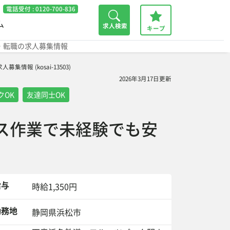
電話受付 :
0120-700-836
ム
求人検索
キープ
・転職の求人募集情報
 (kosai-13503)
2026年3月17日更新
クOK
友達同士OK
ス作業で未経験でも安
給与
時給1,350円
務地
静岡県浜松市