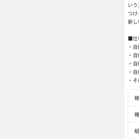
いう
つけ
新し
■仕
・自
・自
・自
・自
・そ