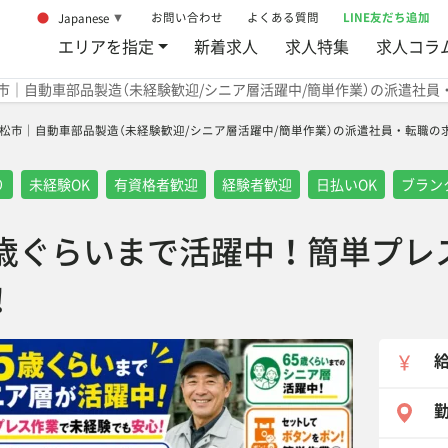
お問い合わせ
よくある質問
LINE友だち追加
Japanese
▼
エリアを指定
新着求人
求人特集
求人コラ
市｜自動車部品製造（未経験歓迎/シニア層活躍中/簡単作業）の派遣社員
松市｜自動車部品製造（未経験歓迎/シニア層活躍中/簡単作業）の派遣社員・転職の求人募集情報
り
未経験OK
有資格者歓迎
経験者歓迎
日払いOK
ブラン
5歳ぐらいまで活躍中！簡単プレ
！
勤