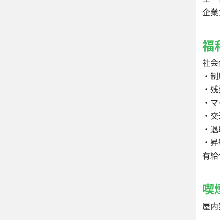
企業
福
社会
・制
・残
・マ
・交
・退
・昇
有給
喫
屋内