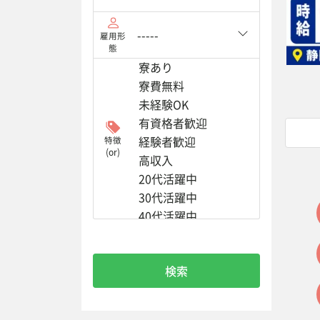
雇用形
態
特徴
(or)
検索