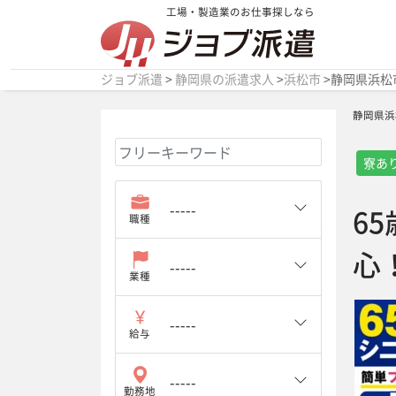
工場・製造業のお仕事探しなら
ジョブ派遣
>
静岡県の派遣求人
>
浜松市
>
静岡県浜松
静岡県浜
寮あ
6
職種
心
業種
給与
勤務地