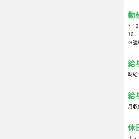
勤
7：0
16：
※連
給
時給 
給
月収
休
土・