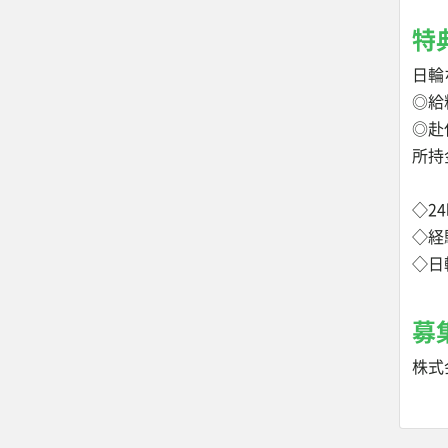
特
日輪
◎給
◎赴
所持
◇2
◇経
◇日
募
株式