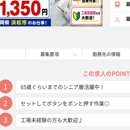
最
雇
募集要項
勤務先の情報
この求人のPOINT
1
65歳ぐらいまでのシニア層活躍中！
2
セットしてボタンをポンと押す作業◎
3
工場未経験の方も大歓迎♪