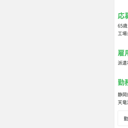
応
65
工場
雇
派遣
勤
静岡
天竜