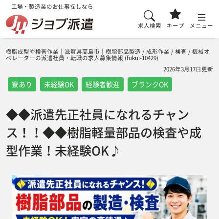
工場・製造業のお仕事探しなら
求人検索
キープ
メニュー
樹脂成型や検査作業｜滋賀県高島市｜樹脂部品製造 / 成形作業 / 検査 / 機械オ
ペレーターの派遣社員・転職の求人募集情報 (fukui-10429)
2026年3月17日更新
寮あり
未経験OK
経験者歓迎
ブランクOK
◆◆派遣先正社員になれるチャン
ス！！◆◆樹脂軽量部品の検査や成
型作業！未経験OK♪