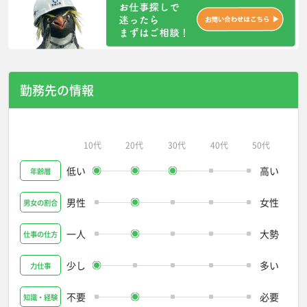
勤務先の情報
10代
20代
30代
40代
50代
低い
高い
年齢層
男性
女性
男女の割合
一人
大勢
仕事の仕方
少し
多い
力仕事
不要
必要
知識・経験