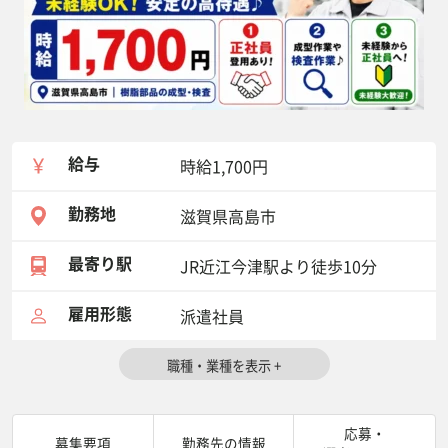
給与
時給1,700円
勤務地
滋賀県高島市
最寄り駅
JR近江今津駅より徒歩10分
雇用形態
派遣社員
応募・
募集要項
勤務先の情報