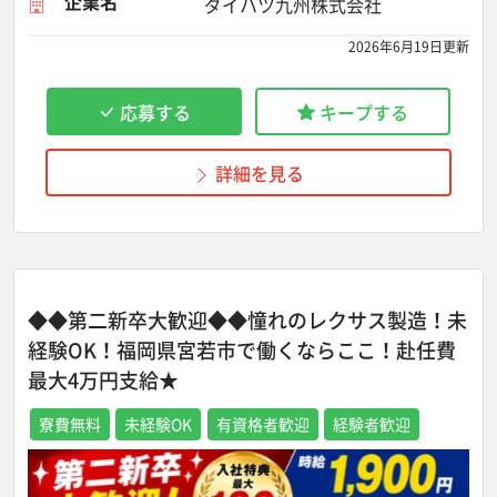
企業名
ダイハツ九州株式会社
2026年6月19日更新
応募する
キープする
詳細を見る
◆◆第二新卒大歓迎◆◆憧れのレクサス製造！未
経験OK！福岡県宮若市で働くならここ！赴任費
最大4万円支給★
寮費無料
未経験OK
有資格者歓迎
経験者歓迎