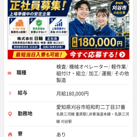
検査
機械オペレーター
軽作業
職種
組付け・組立
加工
運搬
その他
製造
給与
月給180,000円
愛知県刈谷市昭和町二丁目37番
勤務地
名鉄三河線 重原駅/JR東海道本線・名鉄三河
線 刈谷駅
寮
あり