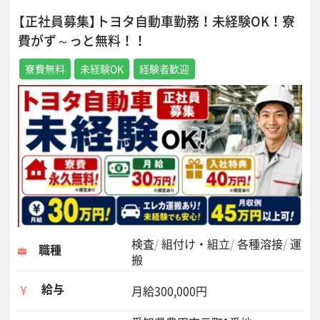
【正社員募集】トヨタ自動車勤務！未経験OK！寮
費がず～っと無料！！
寮費無料
未経験OK
経験者歓迎
検査
組付け・組立
各種溶接
運
職種
搬
給与
月給300,000円