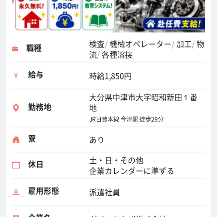
検査
機械オペレーター
加工
物
職種
流
各種溶接
給与
時給1,850円
大分県中津市大字昭和新田１番
勤務地
地
JR日豊本線 今津駅 徒歩29分
寮
あり
土・日・その他
休日
企業カレンダーに準ずる
雇用形態
派遣社員