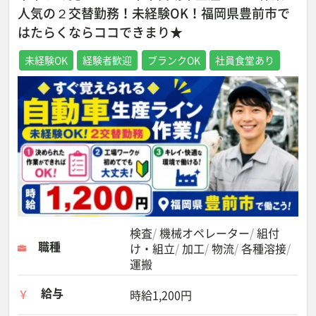
人気の２交替勤務！未経験OK！福岡県豊前市で
はたらくならココできまり★
未経験OK
経験者歓迎
ブランクOK
社員食堂あり
検査
機械オペレーター
組付
職種
け・組立
加工
物流
各種溶接
運搬
給与
時給1,200円