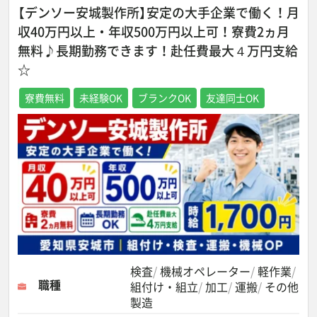
【デンソー安城製作所】安定の大手企業で働く！月
収40万円以上・年収500万円以上可！寮費2ヵ月
無料♪長期勤務できます！赴任費最大４万円支給
☆
寮費無料
未経験OK
ブランクOK
友達同士OK
検査
機械オペレーター
軽作業
職種
組付け・組立
加工
運搬
その他
製造