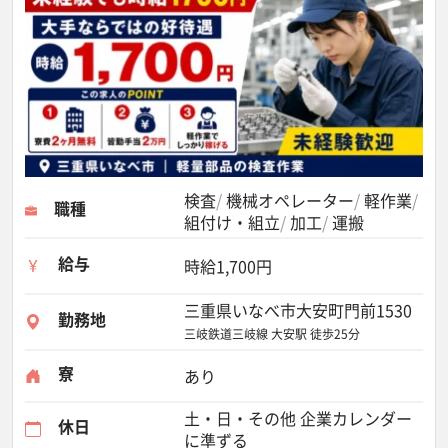
検査
機械オペレーター
軽作業
職種
組付け・組立
加工
運搬
給与
時給1,700円
三重県いなべ市大安町門前1530
勤務地
三岐鉄道三岐線 大安駅 徒歩25分
寮
あり
土・日・その他 企業カレンダー
休日
に準ずる