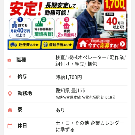
検査
機械オペレーター
軽作業
職種
組付け・組立
梱包
給与
時給1,700円
愛知県 豊川市
勤務地
名鉄名古屋本線 名電赤坂駅 徒歩19分
寮
あり
土・日・その他 企業カレンダー
休日
に準ずる