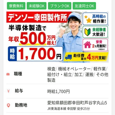
寮費無料
未経験OK
ブランクOK
友達同士OK
検査
機械オペレーター
軽作業
職種
組付け・組立
加工
運搬
その他
製造
給与
時給1,700円
愛知県額田郡幸田町芦谷字丸山5
勤務地
JR東海道本線 幸田駅 徒歩25分