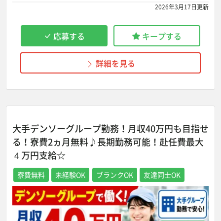
2026年3月17日更新
応募する
キープする
詳細を見る
大手デンソーグループ勤務！月収40万円も目指せ
る！寮費2ヵ月無料♪長期勤務可能！赴任費最大
４万円支給☆
寮費無料
未経験OK
ブランクOK
友達同士OK