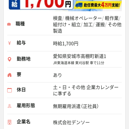
検査
機械オペレーター
軽作業
職種
組付け・組立
加工
運搬
その他
製造
給与
時給1,700円
愛知県安城市高棚町新道1
勤務地
JR東海道本線 東刈谷駅 車で11分
寮
あり
土・日・その他 企業カレンダー
休日
に準ずる
雇用形態
無期雇用派遣（正社員）
企業名
株式会社デンソー