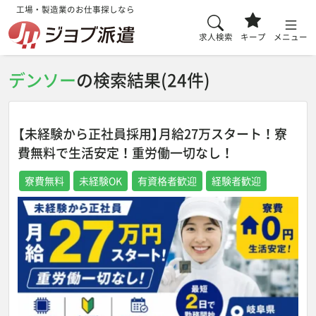
工場・製造業のお仕事探しなら
求人検索
キープ
メニュー
デンソー
の検索結果(24件)
【未経験から正社員採用】月給27万スタート！寮
費無料で生活安定！重労働一切なし！
寮費無料
未経験OK
有資格者歓迎
経験者歓迎