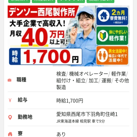
検査
機械オペレーター
軽作業
職種
組付け・組立
加工
運搬
その他
製造
給与
時給1,700円
愛知県西尾市下羽角町住崎1
勤務地
JR東海道本線 相見駅 車で9分
寮
あり