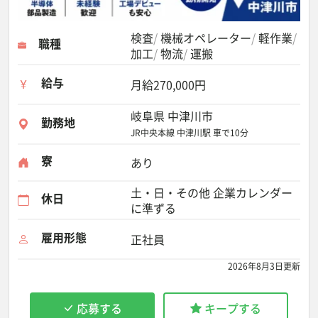
検査
機械オペレーター
軽作業
職種
加工
物流
運搬
給与
月給270,000円
岐阜県 中津川市
勤務地
JR中央本線 中津川駅 車で10分
寮
あり
土・日・その他 企業カレンダー
休日
に準ずる
雇用形態
正社員
2026年8月3日更新
応募する
キープする