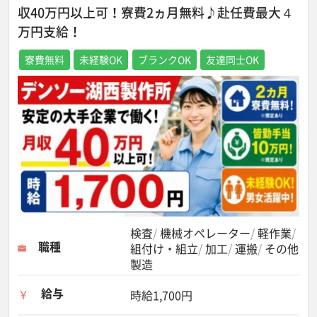
収40万円以上可！寮費2ヵ月無料♪赴任費最大４
万円支給！
寮費無料
未経験OK
ブランクOK
友達同士OK
検査
機械オペレーター
軽作業
職種
組付け・組立
加工
運搬
その他
製造
給与
時給1,700円