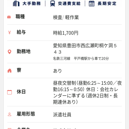
職種
検査
軽作業
給与
時給1,700円
愛知県豊田市西広瀬町桐ケ洞５
勤務地
４３
名鉄三河線 平戸橋駅から車で20分
寮
あり
昼夜交替制（昼勤6:25～15:00／夜
勤16:15～0:50） 休日：会社カレ
休日
ンダーに準ずる（週休2日制・長
期連休あり）
雇用形態
派遣社員