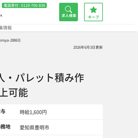
電話受付 :
0120-700-836
ム
求人検索
キープ
集情報
-28863)
2026年6月3日更新
入・パレット積み作
以上可能
給与
時給1,600円
務地
愛知県豊明市