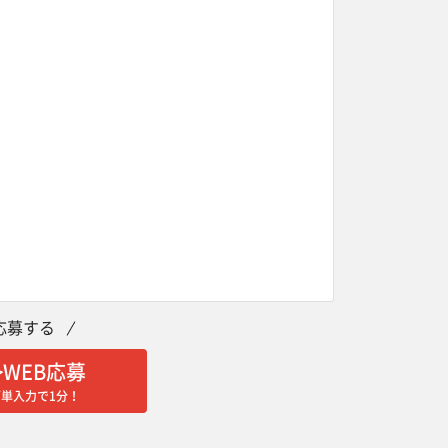
応募する
WEB応募
簡単入力で1分！