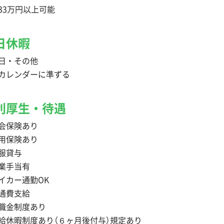
33万円以上可能
日休暇
日・その他
カレンダーに準ずる
利厚生・待遇
会保険あり
用保険あり
服貸与
業手当有
イカー通勤OK
通費支給
職金制度あり
給休暇制度あり（６ヶ月後付与）規定あり