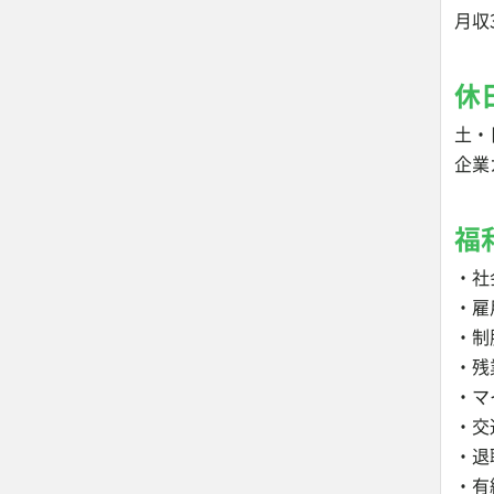
月収
休
土・
企業
福
・社
・雇
・制
・残
・マ
・交
・退
・有