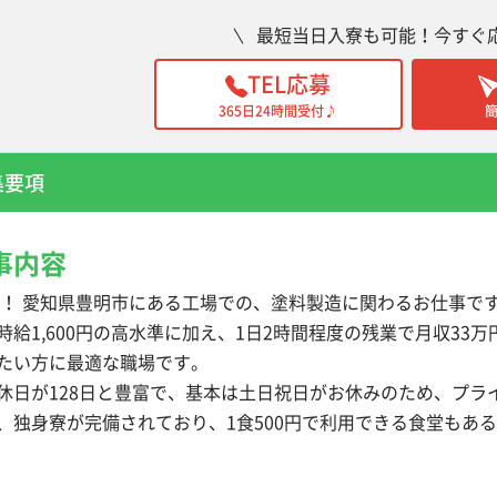
最短当日入寮も可能！今すぐ
TEL応募
365日24時間受付♪
集要項
事内容
 ！ 愛知県豊明市にある工場での、塗料製造に関わるお仕事で
時給1,600円の高水準に加え、1日2時間程度の残業で月収3
たい方に最適な職場です。
休日が128日と豊富で、基本は土日祝日がお休みのため、プラ
、独身寮が完備されており、1食500円で利用できる食堂もあ