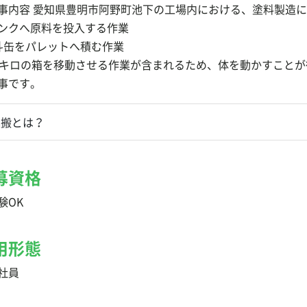
事内容 愛知県豊明市阿野町池下の工場内における、塗料製造
ンクへ原料を投入する作業
斗缶をパレットへ積む作業
0キロの箱を移動させる作業が含まれるため、体を動かすこと
事です。
運搬とは？
募資格
験OK
用形態
社員