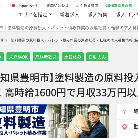
お問い合わせ
よくある質問
LINE友だち追加
Japanese
▼
エリアを指定
新着求人
求人特集
求人コラ
市｜塗料製造の原料投入・パレット積み作業の派遣社員・転職の求人募
明市｜塗料製造の原料投入・パレット積み作業の派遣社員・転職の求人募集情報 (honsya
り
未経験OK
経験者歓迎
土日休み
日勤のみ
愛知県豊明市】塗料製造の原料投
！高時給1600円で月収33万円
勤