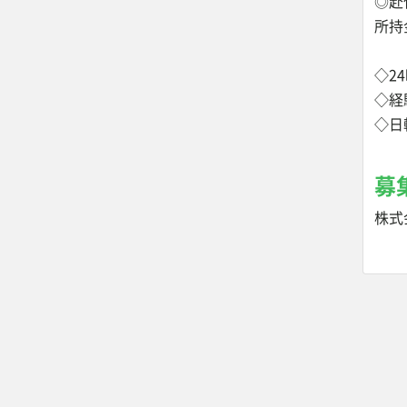
◎赴
所持
◇2
◇経
◇日
募
株式