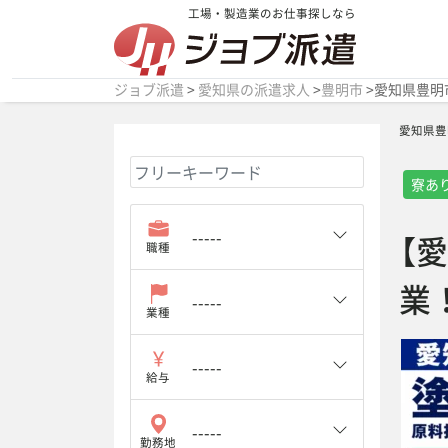
工場・製造業のお仕事探しなら
ジョブ派遣
>
愛知県の派遣求人
>
豊明市
>
愛知県豊明
愛知県豊
寮あ
【
職種
業
業種
給与
勤務地