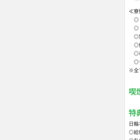
≪寮
◎１
◎ト
◎
◎備
◎布
◎モ
※全
喫
特
日輪
◎給