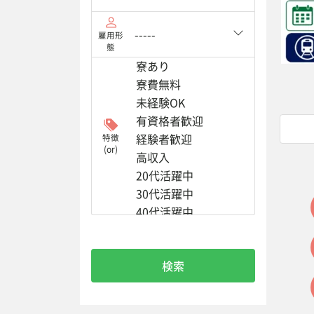
雇用形
態
特徴
(or)
検索