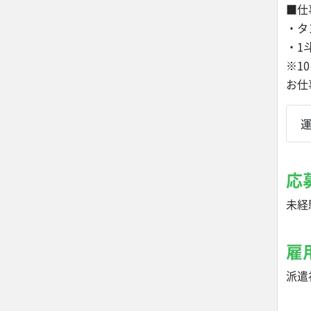
■仕
・タ
・1
※1
お仕
応
未経
雇
派遣