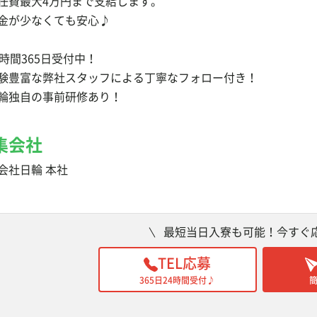
任費最大4万円まで支給します。
金が少なくても安心♪
4時間365日受付中！
験豊富な弊社スタッフによる丁寧なフォロー付き！
輪独自の事前研修あり！
集会社
会社日輪 本社
最短当日入寮も可能！今すぐ
TEL応募
365日24時間受付♪