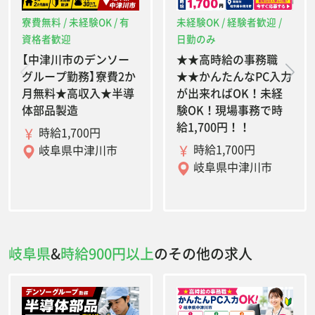
寮費無料 / 未経験OK / 有
未経験OK / 経験者歓迎 /
資格者歓迎
日勤のみ
【中津川市のデンソー
★★高時給の事務職
グループ勤務】寮費2か
★★かんたんなPC入力
月無料★高収入★半導
が出来ればOK！未経
体部品製造
験OK！現場事務で時
給1,700円！！
時給1,700円
時給1,700円
岐阜県中津川市
岐阜県中津川市
岐阜県
&
時給900円以上
のその他の求人