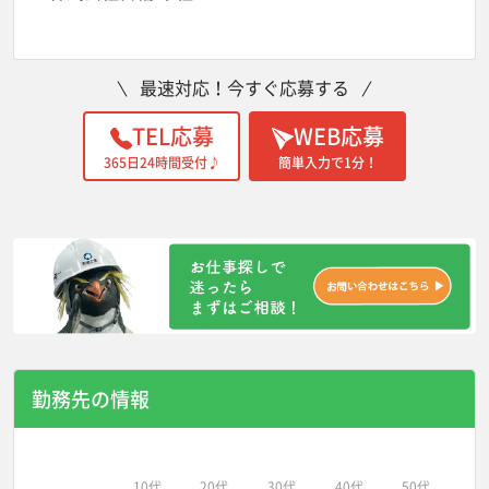
最速対応！今すぐ応募する
TEL応募
WEB応募
365日24時間受付♪
簡単入力で1分！
勤務先の情報
10代
20代
30代
40代
50代