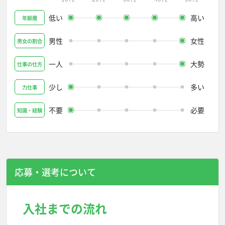
低い
高い
年齢層
男性
女性
男女の割合
一人
大勢
仕事の仕方
少し
多い
力仕事
不要
必要
知識・経験
応募・選考について
入社までの流れ