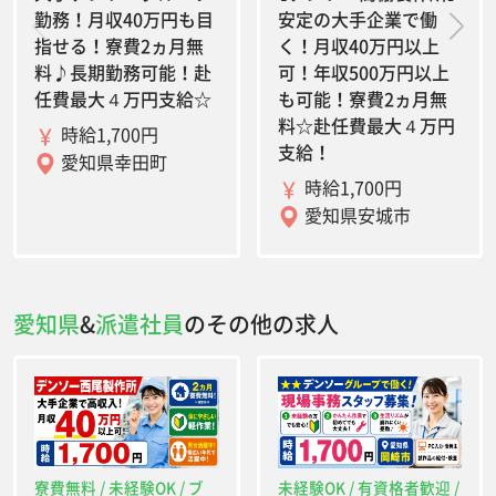
勤務！月収40万円も目
安定の大手企業で働
指せる！寮費2ヵ月無
く！月収40万円以上
料♪長期勤務可能！赴
可！年収500万円以上
任費最大４万円支給☆
も可能！寮費2ヵ月無
料☆赴任費最大４万円
時給1,700円
支給！
愛知県幸田町
時給1,700円
愛知県安城市
愛知県
&
派遣社員
のその他の求人
寮費無料 / 未経験OK / ブ
未経験OK / 有資格者歓迎 /