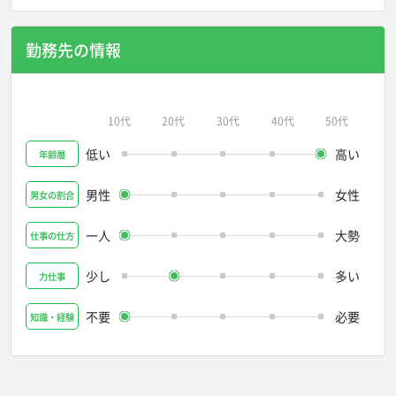
勤務先の情報
10代
20代
30代
40代
50代
低い
高い
年齢層
男性
女性
男女の割合
一人
大勢
仕事の仕方
少し
多い
力仕事
不要
必要
知識・経験