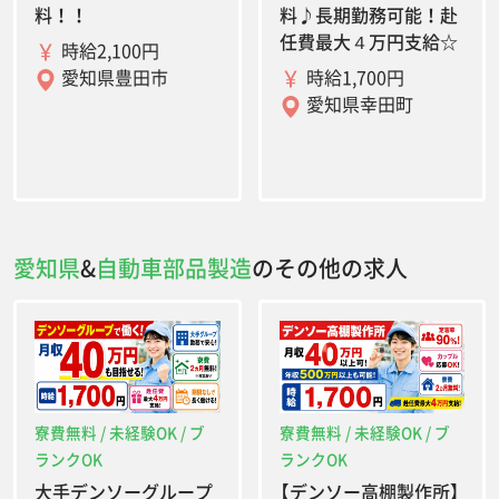
料！！
料♪長期勤務可能！赴
任費最大４万円支給☆
時給2,100円
時給1,700円
愛知県豊田市
愛知県幸田町
愛知県
&
自動車部品製造
のその他の求人
寮費無料 / 未経験OK / ブ
寮費無料 / 未経験OK / ブ
ランクOK
ランクOK
大手デンソーグループ
【デンソー高棚製作所】