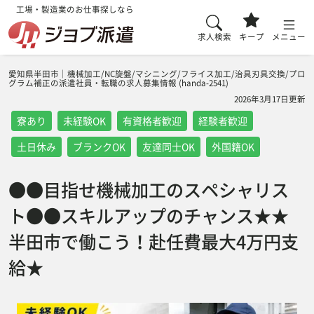
工場・製造業のお仕事探しなら
求人検索
キープ
メニュー
愛知県半田市｜機械加工/NC旋盤/マシニング/フライス加工/治具刃具交換/プロ
グラム補正の派遣社員・転職の求人募集情報 (handa-2541)
2026年3月17日更新
寮あり
未経験OK
有資格者歓迎
経験者歓迎
土日休み
ブランクOK
友達同士OK
外国籍OK
●●目指せ機械加工のスペシャリス
ト●●スキルアップのチャンス★★
半田市で働こう！赴任費最大4万円支
給★