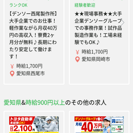
ランクOK
経験者歓迎
【デンソー西尾製作所】
★★現場事務★★大手
大手企業でのお仕事！
企業デンソーグループ
軽作業ながら月収40万
での事務作業！試作品
円の高収入！寮費2ヶ
製造作業も！工場未経
月分が無料♪長期にわ
験でもOK♪
たり安定して働けま
時給1,700円
す！
愛知県岡崎市
時給1,700円
愛知県西尾市
愛知県
&
時給900円以上
のその他の求人