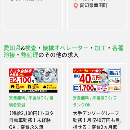
愛知県幸田町
愛知県
&
検査
・
機械オペレーター
・
加工
・
各種
溶接
・
熱処理
のその他の求人
寮費無料 / 未経験OK / 経
寮費無料 / 未経験OK / ブ
験者歓迎
ランクOK
【時給2,100円】トヨタ
大手デンソーグループ
自動車勤務！未経験
勤務！月収40万円も目
OK！寮費永久無
指せる！寮費2ヵ月無