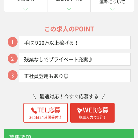
選考について
この求人のPOINT
1
手取り20万以上稼げる！
2
残業なしでプライベート充実♪
3
正社員登用もあり◎
最速対応！今すぐ応募する
TEL応募
WEB応募
365日24時間受付♪
簡単入力で1分！
募集要項