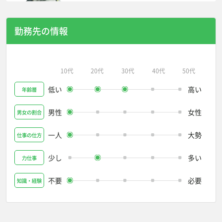
勤務先の情報
10代
20代
30代
40代
50代
低い
高い
年齢層
男性
女性
男女の割合
一人
大勢
仕事の仕方
少し
多い
力仕事
不要
必要
知識・経験