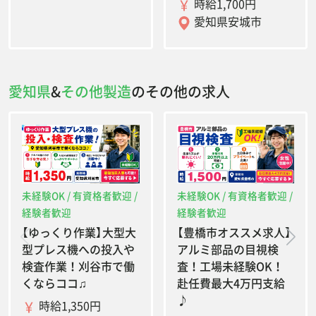
時給1,700円
愛知県安城市
愛知県
&
その他製造
のその他の求人
未経験OK / 有資格者歓迎 /
未経験OK / 有資格者歓迎 /
経験者歓迎
経験者歓迎
【ゆっくり作業】大型大
【豊橋市オススメ求人】
型プレス機への投入や
アルミ部品の目視検
検査作業！刈谷市で働
査！工場未経験OK！
くならココ♫
赴任費最大4万円支給
♪
時給1,350円