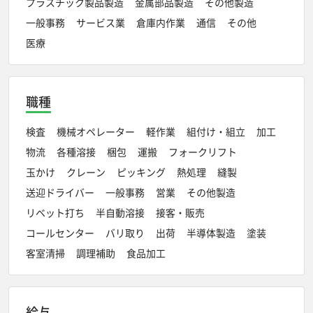
プラスチック製品製造
金属部品製造
その他製造
一般事務
サービス業
倉庫内作業
通信
その他
医療
職種
検査
機械オペレーター
軽作業
組付け・組立
加工
物流
各種溶接
梱包
運搬
フォークリフト
玉かけ
クレーン
ピッキング
熱処理
縫製
送迎ドライバー
一般事務
営業
その他製造
リベット打ち
半自動溶接
接客・販売
コールセンター
バリ取り
出荷
半導体製造
塗装
客室清掃
調理補助
食品加工
給与