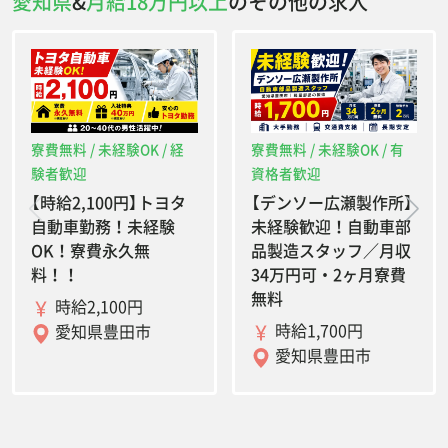
愛知県
&
月給18万円以上
のその他の求人
寮費無料 / 未経験OK / 経
寮費無料 / 未経験OK / 有
験者歓迎
資格者歓迎
【時給2,100円】トヨタ
【デンソー広瀬製作所】
自動車勤務！未経験
未経験歓迎！自動車部
OK！寮費永久無
品製造スタッフ／月収
料！！
34万円可・2ヶ月寮費
無料
時給2,100円
時給1,700円
愛知県豊田市
愛知県豊田市