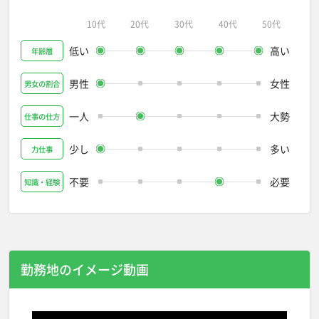
10代
20代
30代
40代
50代
低い
高い
年齢層
男性
女性
男女の割合
一人
大勢
仕事の仕方
少し
多い
力仕事
不要
必要
知識・経験
勤務地のイメージ動画