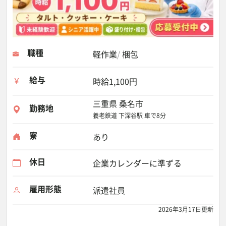
職種
軽作業
梱包
給与
時給1,100円
三重県 桑名市
勤務地
養老鉄道 下深谷駅 車で8分
寮
あり
休日
企業カレンダーに準ずる
雇用形態
派遣社員
2026年3月17日更新