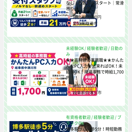
なし・朝遅めのスタート｜常滑
市りんくう町
月給 210,000円
愛知県常滑市
未経験OK
/
経験者歓迎
/
日勤の
み
★★高時給の事務職★★かんた
んなPC入力が出来ればOK！未
経験OK！現場事務で時給1,700
円！！
時給 1,700円
岐阜県中津川市
有資格者歓迎
/
経験者歓迎
/
ブ
ランクOK
博多駅から徒歩5分！時短勤務