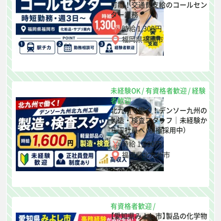
可能！交通費支給のコールセン
ター業務
時給 1,300円
福岡県福岡市
未経験OK
/
有資格者歓迎
/
経験
者歓迎
北九州で働く！デンソー九州の
製造・検査スタッフ｜未経験か
ら正社員へ（積極採用中）
時給 1,600円
福岡県北九州市
有資格者歓迎
/
【愛知県みよし市】製品の化学物