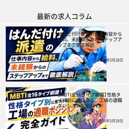
最新の求人コラム
はんだ付け派遣の仕事内容から
給料、未経験からのステップア
ップまで徹底解説
2026年5月28日
【MBTI全16タイプ網羅】性格タ
イプ別に見つける、工場の適職
ポジション完全ガイド
2026年5月28日