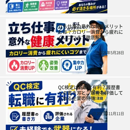
立ち仕事の意外な健康メリット
とは？カロリー消費から疲れに
くいコツまで徹底解説
2026年5月28日
QC検定は転職に有利？履歴書
への書き方と、取得を評価して
くれる企業の特徴
2025年11月11日