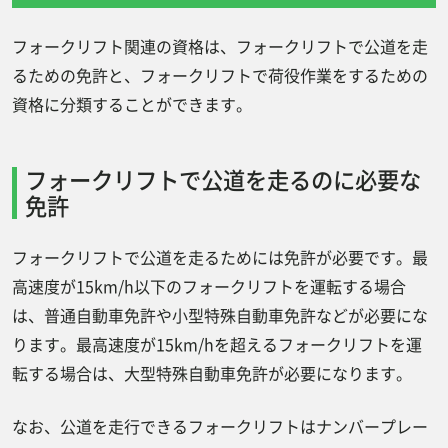
必要な資格
フォークリフト関連の資格は、フォークリフトで公道を走
フォークリフトを無免許で操作すると･･･？
るための免許と、フォークリフトで荷役作業をするための
フォークリフト免許が重宝される仕事・業種
資格に分類することができます。
フォークリフトの種類
フォークリフト免許（フォークリフト運転技
フォークリフトで公道を走るのに必要な
能講習）を取得する方法
免許
フォークリフト運転技能講習のカリキ
ュラム一部免除
フォークリフトで公道を走るためには免許が必要です。最
高速度が15km/h以下のフォークリフトを運転する場合
フォークリフト免許の申込みから交付
は、普通自動車免許や小型特殊自動車免許などが必要にな
までの流れ
ります。最高速度が15km/hを超えるフォークリフトを運
フォークリフト免許（フォークリフト特別教
転する場合は、大型特殊自動車免許が必要になります。
育）を取得する方法
フォークリフト免許の試験は難しくない！
なお、公道を走行できるフォークリフトはナンバープレー